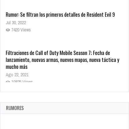
Rumor: Se filtran los primeros detalles de Resident Evil 9
Jul 30, 2022
7420 Views
Filtraciones de Call of Duty Mobile Season 7; Fecha de
lanzamiento, nuevas armas, nuevos mapas, nueva táctica y
mucho más
Ago 22, 2021
10825 Views
La configuración de Call of Duty 2021 aparentemente ya fue
confirmada
Ago 8, 2021
RUMORES
10008 Views