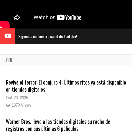
Siguenos en nuestro canal de Youtube!
Revive el terror: El conjuro 4: Últimos ritos ya está disponible
en tiendas digitales
CINE
Oct 20, 2025
1379 Views
Warner Bros. lleva a las tiendas digitales su racha de
registros con sus últimas 6 películas
Oct 17, 2025
1435 Views
CRUNCHYROLL ANUNCIA FECHA DE ESTRENO EN CINES DE