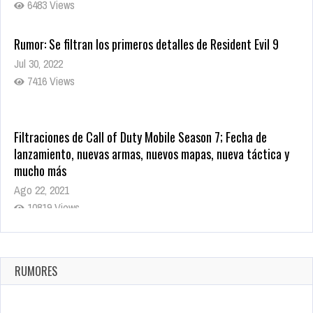
6483 Views
Rumor: Se filtran los primeros detalles de Resident Evil 9
Jul 30, 2022
7416 Views
Filtraciones de Call of Duty Mobile Season 7; Fecha de
lanzamiento, nuevas armas, nuevos mapas, nueva táctica y
mucho más
Ago 22, 2021
10819 Views
La configuración de Call of Duty 2021 aparentemente ya fue
confirmada
Ago 8, 2021
RUMORES
10004 Views