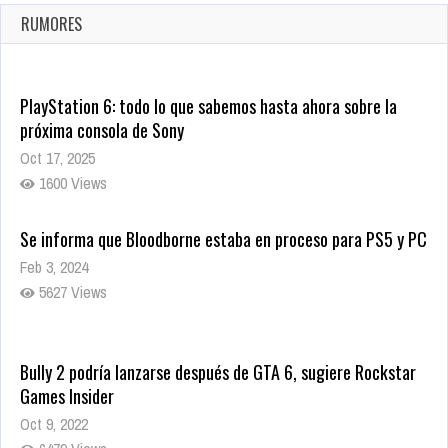
Ago 8, 2021
RUMORES
10001 Views
PlayStation 6: todo lo que sabemos hasta ahora sobre la
próxima consola de Sony
Oct 17, 2025
1600 Views
Se informa que Bloodborne estaba en proceso para PS5 y PC
Feb 3, 2024
5627 Views
Bully 2 podría lanzarse después de GTA 6, sugiere Rockstar
Games Insider
Oct 9, 2022