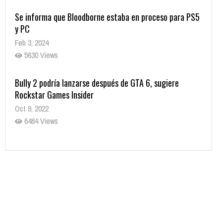
Se informa que Bloodborne estaba en proceso para PS5
y PC
Feb 3, 2024
5630 Views
Bully 2 podría lanzarse después de GTA 6, sugiere
Rockstar Games Insider
Oct 9, 2022
6484 Views
Rumor: Se filtran los primeros detalles de Resident Evil
9
Jul 30, 2022
7417 Views