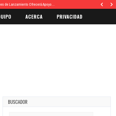
émon Legendario Mewtwo aparece en una misión secundaria…
QUIPO
ACERCA
PRIVACIDAD
BUSCADOR
Search