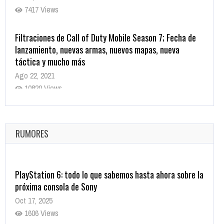
7417 Views
Filtraciones de Call of Duty Mobile Season 7; Fecha de
lanzamiento, nuevas armas, nuevos mapas, nueva
táctica y mucho más
Ago 22, 2021
10820 Views
La configuración de Call of Duty 2021 aparentemente
ya fue confirmada
Ago 8, 2021
RUMORES
10005 Views
PlayStation 6: todo lo que sabemos hasta ahora sobre la
próxima consola de Sony
Oct 17, 2025
1606 Views