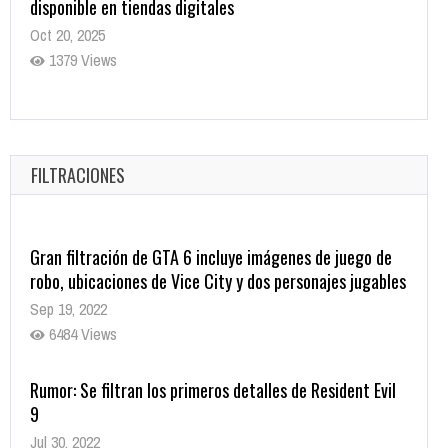
disponible en tiendas digitales
Oct 20, 2025
1379 Views
Warner Bros. lleva a las tiendas digitales su racha de
registros con sus últimas 6 películas
Oct 17, 2025
FILTRACIONES
1435 Views
Gran filtración de GTA 6 incluye imágenes de juego de
robo, ubicaciones de Vice City y dos personajes jugables
Sep 19, 2022
6484 Views
Rumor: Se filtran los primeros detalles de Resident Evil
9
Jul 30, 2022