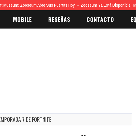
UCARIO Z LLEGA A LEYENDAS POKÉMON: Z-A, MEGADIMENSIÓN
El Pok
MOBILE
RESEÑAS
CONTACTO
E
TEMPORADA 7 DE FORTNITE