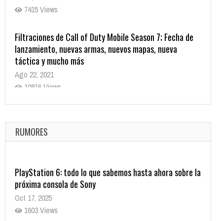
7415 Views
Filtraciones de Call of Duty Mobile Season 7; Fecha de
lanzamiento, nuevas armas, nuevos mapas, nueva
táctica y mucho más
Ago 22, 2021
10816 Views
La configuración de Call of Duty 2021 aparentemente
ya fue confirmada
Ago 8, 2021
RUMORES
10002 Views
PlayStation 6: todo lo que sabemos hasta ahora sobre la
próxima consola de Sony
Oct 17, 2025
1603 Views