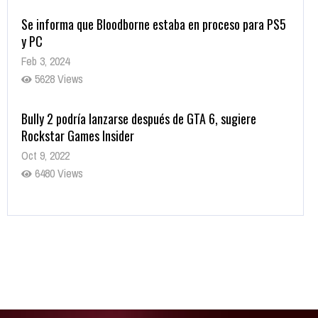
Se informa que Bloodborne estaba en proceso para PS5
y PC
Feb 3, 2024
5628 Views
Bully 2 podría lanzarse después de GTA 6, sugiere
Rockstar Games Insider
Oct 9, 2022
6480 Views
Rumor: Se filtran los primeros detalles de Resident Evil
9
Jul 30, 2022
7415 Views