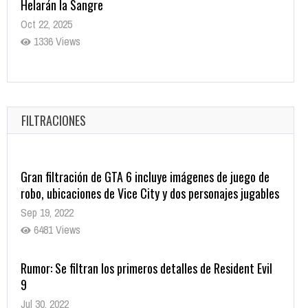
Helarán la Sangre
Oct 22, 2025
1336 Views
Revive el terror: El conjuro 4: Últimos ritos ya está
disponible en tiendas digitales
Oct 20, 2025
FILTRACIONES
1378 Views
Gran filtración de GTA 6 incluye imágenes de juego de
robo, ubicaciones de Vice City y dos personajes jugables
Sep 19, 2022
6481 Views
Rumor: Se filtran los primeros detalles de Resident Evil
9
Jul 30, 2022