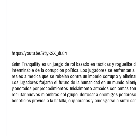
https://youtu.be/B5yK2X_dL84
Grim Tranquility es un juego de rol basado en tácticas y roguelike de
interminable de la corrupción política. Los jugadores se enfrentan 
reales a medida que se rebelan contra un imperio corrupto y elimina
Los jugadores forjarán el futuro de la humanidad en un mundo aliení
generados por procedimientos. Inicialmente armados con armas terre
reclutar nuevos miembros del grupo, derrocar a enemigos poderosos e
beneficios previos a la batalla, o ignorarlos y arriesgarse a sufrir 