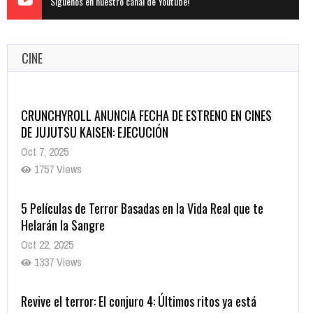
Siguenos en nuestro canal de Youtube!
CINE
CRUNCHYROLL ANUNCIA FECHA DE ESTRENO EN CINES
DE JUJUTSU KAISEN: EJECUCIÓN
Oct 7, 2025
1757 Views
5 Películas de Terror Basadas en la Vida Real que te
Helarán la Sangre
Oct 22, 2025
1337 Views
Revive el terror: El conjuro 4: Últimos ritos ya está
disponible en tiendas digitales
Oct 20, 2025
1379 Views