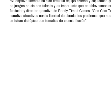
“Mi objetivo siempre ha sido crear un equipo diverso y capacitado q
de juegos no cis con talento y es importante que establezcamos nues
fundador y director ejecutivo de Poorly Timed Games. “Con Grim Tranq
narrativa atractivos con la libertad de abordar los problemas que n
un futuro distópico con temática de ciencia ficción”.