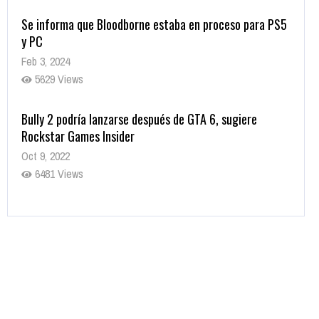
Se informa que Bloodborne estaba en proceso para PS5
y PC
Feb 3, 2024
5629 Views
Bully 2 podría lanzarse después de GTA 6, sugiere
Rockstar Games Insider
Oct 9, 2022
6481 Views
Rumor: Se filtran los primeros detalles de Resident Evil
9
Jul 30, 2022
7416 Views