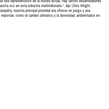
ue sea representativo de la cultura actual. Hay tantos desarrolladores
tra voz en esta industria multimillonaria “, dijo Chris Wright,
uility, nuestra principal prioridad era ofrecer un juego y una
os importan, como el cambio climático y la diversidad, ambientados en