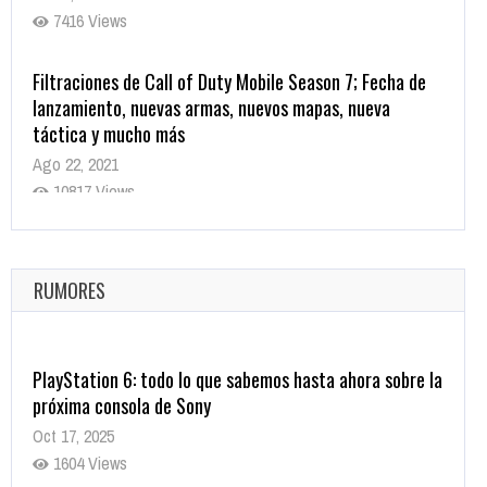
7416 Views
Filtraciones de Call of Duty Mobile Season 7; Fecha de
lanzamiento, nuevas armas, nuevos mapas, nueva
táctica y mucho más
Ago 22, 2021
10817 Views
La configuración de Call of Duty 2021 aparentemente
ya fue confirmada
Ago 8, 2021
RUMORES
10003 Views
PlayStation 6: todo lo que sabemos hasta ahora sobre la
próxima consola de Sony
Oct 17, 2025
1604 Views