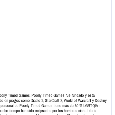
te Poorly Timed Games. Poorly Timed Games fue fundado y está
ajado en juegos como Diablo 3, StarCraft 2, World of Warcraft y Destiny
rso personal de Poorly Timed Games tiene más de 60 % LGBTQIA +
ucho tiempo han sido eclipsados ​​por los hombres cishet de la