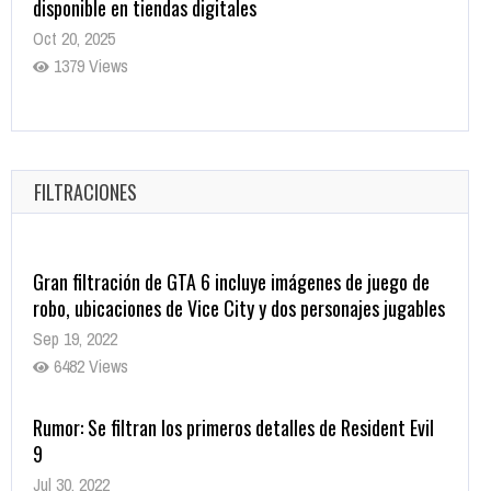
Warner Bros. lleva a las tiendas digitales su racha de
registros con sus últimas 6 películas
Oct 17, 2025
1435 Views
FILTRACIONES
Gran filtración de GTA 6 incluye imágenes de juego de
robo, ubicaciones de Vice City y dos personajes jugables
Sep 19, 2022
6482 Views
Rumor: Se filtran los primeros detalles de Resident Evil
9
Jul 30, 2022