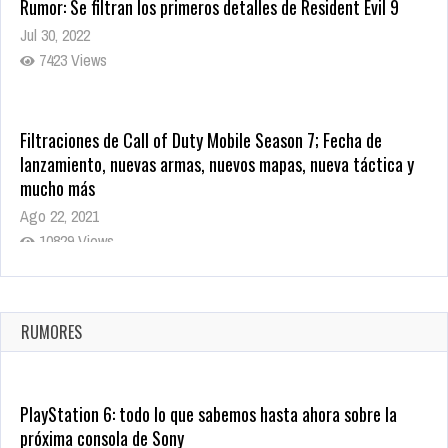
Rumor: Se filtran los primeros detalles de Resident Evil 9
Jul 30, 2022
7423 Views
Filtraciones de Call of Duty Mobile Season 7; Fecha de
lanzamiento, nuevas armas, nuevos mapas, nueva táctica y
mucho más
Ago 22, 2021
10829 Views
La configuración de Call of Duty 2021 aparentemente ya fue
confirmada
Ago 8, 2021
RUMORES
10010 Views
PlayStation 6: todo lo que sabemos hasta ahora sobre la
próxima consola de Sony