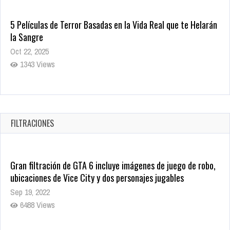
5 Películas de Terror Basadas en la Vida Real que te Helarán
la Sangre
Oct 22, 2025
1343 Views
Revive el terror: El conjuro 4: Últimos ritos ya está disponible
en tiendas digitales
Oct 20, 2025
FILTRACIONES
1385 Views
Gran filtración de GTA 6 incluye imágenes de juego de robo,
ubicaciones de Vice City y dos personajes jugables
Sep 19, 2022
6488 Views