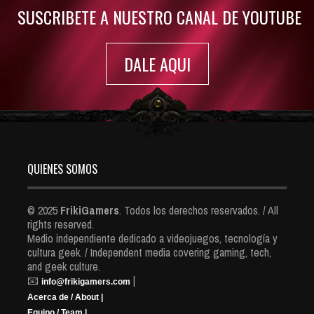
SUSCRIBETE A NUESTRO CANAL DE YOUTUBE
DALE AQUI
QUIENES SOMOS
© 2025
FrikiGamers
. Todos los derechos reservados. / All
rights reserved.
Medio independiente dedicado a videojuegos, tecnología y
cultura geek. / Independent media covering gaming, tech,
and geek culture.
📧
|
info@frikigamers.com
Acerca de / About |
Equipo / Team |