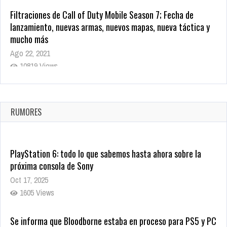
Filtraciones de Call of Duty Mobile Season 7; Fecha de
lanzamiento, nuevas armas, nuevos mapas, nueva táctica y
mucho más
Ago 22, 2021
10819 Views
La configuración de Call of Duty 2021 aparentemente ya fue
confirmada
Ago 8, 2021
RUMORES
10004 Views
PlayStation 6: todo lo que sabemos hasta ahora sobre la
próxima consola de Sony
Oct 17, 2025
1605 Views
Se informa que Bloodborne estaba en proceso para PS5 y PC