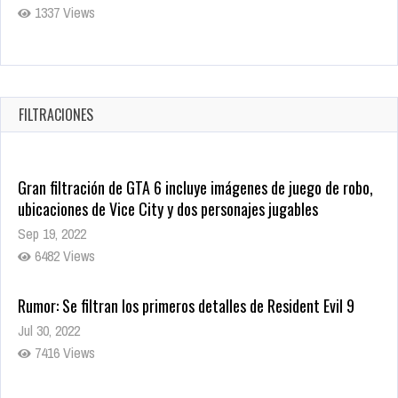
1337 Views
Revive el terror: El conjuro 4: Últimos ritos ya está disponible
en tiendas digitales
Oct 20, 2025
FILTRACIONES
1379 Views
Gran filtración de GTA 6 incluye imágenes de juego de robo,
ubicaciones de Vice City y dos personajes jugables
Sep 19, 2022
6482 Views
Rumor: Se filtran los primeros detalles de Resident Evil 9
Jul 30, 2022
7416 Views