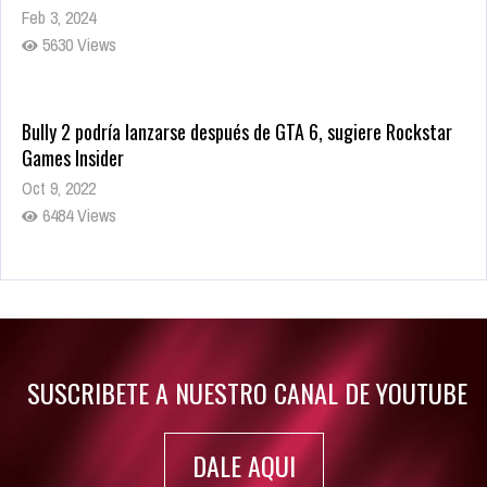
Feb 3, 2024
5630 Views
Bully 2 podría lanzarse después de GTA 6, sugiere Rockstar
Games Insider
Oct 9, 2022
6484 Views
Rumor: Se filtran los primeros detalles de Resident Evil 9
Jul 30, 2022
7416 Views
SUSCRIBETE A NUESTRO CANAL DE YOUTUBE
DALE AQUI