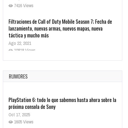
7416 Views
Filtraciones de Call of Duty Mobile Season 7; Fecha de
lanzamiento, nuevas armas, nuevos mapas, nueva
táctica y mucho más
Ago 22, 2021
10818 Views
La configuración de Call of Duty 2021 aparentemente
ya fue confirmada
Ago 8, 2021
RUMORES
10003 Views
PlayStation 6: todo lo que sabemos hasta ahora sobre la
próxima consola de Sony
Oct 17, 2025
1605 Views