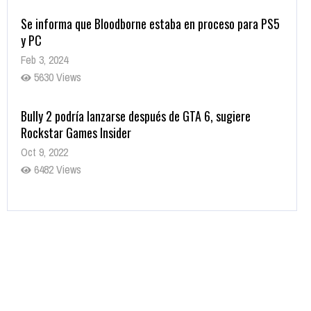
Se informa que Bloodborne estaba en proceso para PS5
y PC
Feb 3, 2024
5630 Views
Bully 2 podría lanzarse después de GTA 6, sugiere
Rockstar Games Insider
Oct 9, 2022
6482 Views
Rumor: Se filtran los primeros detalles de Resident Evil
9
Jul 30, 2022
7416 Views