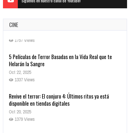
Siguenos en nuestro canal de Youtube!
CINE
5 Películas de Terror Basadas en la Vida Real que te
Helarán la Sangre
Oct 22, 2025
1337 Views
Revive el terror: El conjuro 4: Últimos ritos ya está
disponible en tiendas digitales
Oct 20, 2025
1379 Views
Warner Bros. lleva a las tiendas digitales su racha de