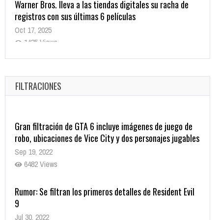
registros con sus últimas 6 películas
Oct 17, 2025
1435 Views
CRUNCHYROLL ANUNCIA FECHA DE ESTRENO EN CINES
DE JUJUTSU KAISEN: EJECUCIÓN
Oct 7, 2025
FILTRACIONES
1757 Views
Gran filtración de GTA 6 incluye imágenes de juego de
robo, ubicaciones de Vice City y dos personajes jugables
Sep 19, 2022
6482 Views
Rumor: Se filtran los primeros detalles de Resident Evil
9
Jul 30, 2022