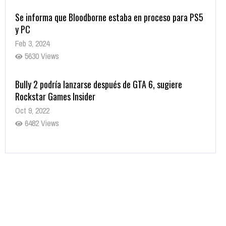
Se informa que Bloodborne estaba en proceso para PS5
y PC
Feb 3, 2024
5630 Views
Bully 2 podría lanzarse después de GTA 6, sugiere
Rockstar Games Insider
Oct 9, 2022
6482 Views
Rumor: Se filtran los primeros detalles de Resident Evil
9
Jul 30, 2022
7416 Views