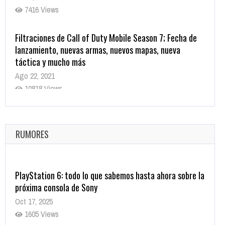
7416 Views
Filtraciones de Call of Duty Mobile Season 7; Fecha de
lanzamiento, nuevas armas, nuevos mapas, nueva
táctica y mucho más
Ago 22, 2021
10818 Views
La configuración de Call of Duty 2021 aparentemente
ya fue confirmada
Ago 8, 2021
RUMORES
10003 Views
PlayStation 6: todo lo que sabemos hasta ahora sobre la
próxima consola de Sony
Oct 17, 2025
1605 Views