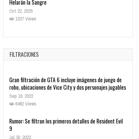
Helarán la Sangre
Oct 22, 2025
1337 Views
Revive el terror: El conjuro 4: Últimos ritos ya está
disponible en tiendas digitales
Oct 20, 2025
FILTRACIONES
1379 Views
Gran filtración de GTA 6 incluye imágenes de juego de
robo, ubicaciones de Vice City y dos personajes jugables
Sep 19, 2022
6482 Views
Rumor: Se filtran los primeros detalles de Resident Evil
9
Jul 30, 2022