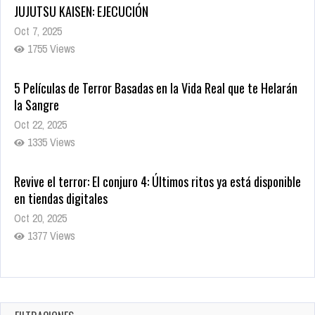
JUJUTSU KAISEN: EJECUCIÓN
Oct 7, 2025
1755 Views
5 Películas de Terror Basadas en la Vida Real que te Helarán
la Sangre
Oct 22, 2025
1335 Views
Revive el terror: El conjuro 4: Últimos ritos ya está disponible
en tiendas digitales
Oct 20, 2025
1377 Views
Warner Bros. lleva a las tiendas digitales su racha de
registros con sus últimas 6 películas
Oct 17, 2025