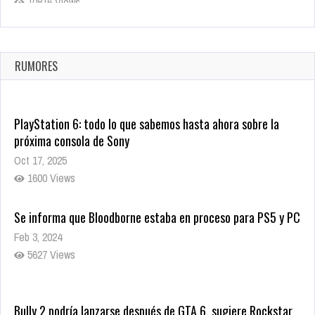
10816 Views
La configuración de Call of Duty 2021 aparentemente ya fue
confirmada
Ago 8, 2021
RUMORES
10001 Views
PlayStation 6: todo lo que sabemos hasta ahora sobre la
próxima consola de Sony
Oct 17, 2025
1600 Views
Se informa que Bloodborne estaba en proceso para PS5 y PC
Feb 3, 2024
5627 Views
Bully 2 podría lanzarse después de GTA 6, sugiere Rockstar