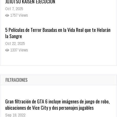
JUJUTSU KAISEN: EJECUCIÓN
Oct 7, 2025
1757 Views
5 Películas de Terror Basadas en la Vida Real que te Helarán
la Sangre
Oct 22, 2025
1337 Views
Revive el terror: El conjuro 4: Últimos ritos ya está disponible
en tiendas digitales
Oct 20, 2025
FILTRACIONES
1379 Views
Gran filtración de GTA 6 incluye imágenes de juego de robo,
ubicaciones de Vice City y dos personajes jugables
Sep 19, 2022