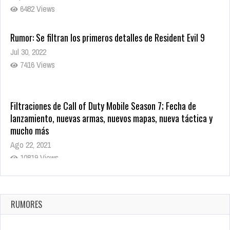
6482 Views
Rumor: Se filtran los primeros detalles de Resident Evil 9
Jul 30, 2022
7416 Views
Filtraciones de Call of Duty Mobile Season 7; Fecha de
lanzamiento, nuevas armas, nuevos mapas, nueva táctica y
mucho más
Ago 22, 2021
10819 Views
La configuración de Call of Duty 2021 aparentemente ya fue
confirmada
Ago 8, 2021
RUMORES
10004 Views