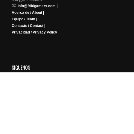
📧
|
info@frikigamers.com
Acerca de / About |
Equipo / Team |
Contacto / Contact |
Privacidad / Privacy Policy
SÍGUENOS
YouTube
Instagram
Facebook
X
Twitch
Copyright © 2026 FRIKIGAMERS. All Rights Reserved.