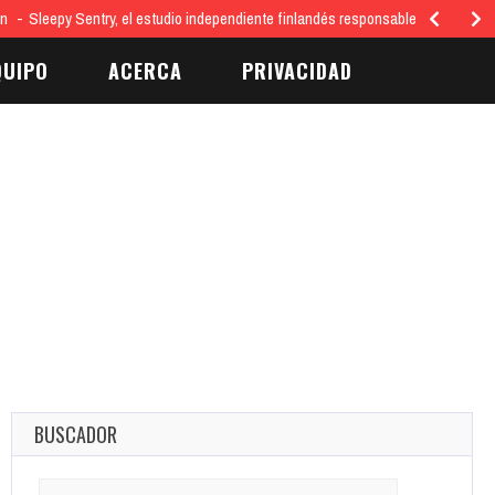
ón
Sleepy Sentry, el estudio independiente finlandés responsable del juego…
QUIPO
ACERCA
PRIVACIDAD
BUSCADOR
Search