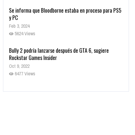
Se informa que Bloodborne estaba en proceso para PS5
y PC
Feb 3, 2024
5624 Views
Bully 2 podría lanzarse después de GTA 6, sugiere
Rockstar Games Insider
Oct 9, 2022
6477 Views
Rumor: Se filtran los primeros detalles de Resident Evil
9
Jul 30, 2022
7410 Views