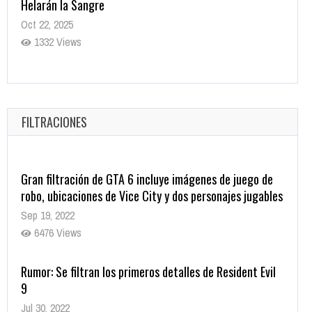
Helarán la Sangre
Oct 22, 2025
1332 Views
Revive el terror: El conjuro 4: Últimos ritos ya está
disponible en tiendas digitales
Oct 20, 2025
FILTRACIONES
1372 Views
Gran filtración de GTA 6 incluye imágenes de juego de
robo, ubicaciones de Vice City y dos personajes jugables
Sep 19, 2022
6476 Views
Rumor: Se filtran los primeros detalles de Resident Evil
9
Jul 30, 2022