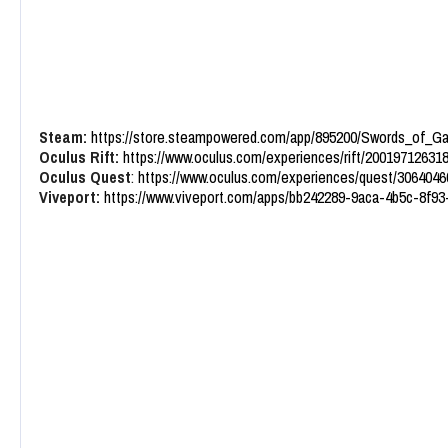
Steam:
https://store.steampowered.com/app/895200/Swords_of_Ga
Oculus Rift:
https://www.oculus.com/experiences/rift/20019712631
Oculus Quest
:
https://www.oculus.com/experiences/quest/306404
Viveport:
https://www.viveport.com/apps/bb242289-9aca-4b5c-8f9