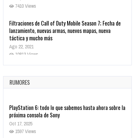
7410 Views
Filtraciones de Call of Duty Mobile Season 7; Fecha de
lanzamiento, nuevas armas, nuevos mapas, nueva
táctica y mucho más
Ago 22, 2021
10813 Views
La configuración de Call of Duty 2021 aparentemente
ya fue confirmada
Ago 8, 2021
RUMORES
9995 Views
PlayStation 6: todo lo que sabemos hasta ahora sobre la
próxima consola de Sony
Oct 17, 2025
1597 Views