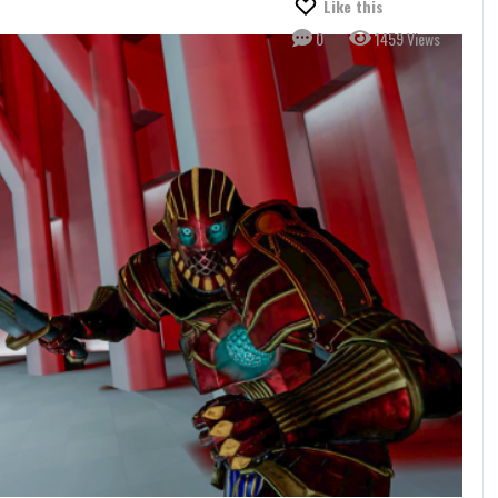
Like this
0
1459 Views