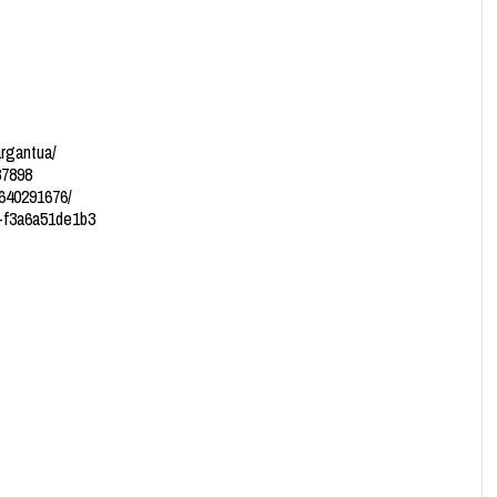
rgantua/
87898
6640291676/
3-f3a6a51de1b3