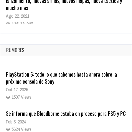
lanzamiento, nuevas armas, nuevos mapas, nueva táctica y
mucho más
Ago 22, 2021
10813 Views
La configuración de Call of Duty 2021 aparentemente ya fue
confirmada
Ago 8, 2021
RUMORES
9995 Views
PlayStation 6: todo lo que sabemos hasta ahora sobre la
próxima consola de Sony
Oct 17, 2025
1597 Views
Se informa que Bloodborne estaba en proceso para PS5 y PC
Feb 3, 2024
5624 Views