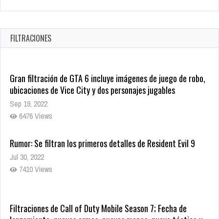
Warner Bros. lleva a las tiendas digitales su racha de
registros con sus últimas 6 películas
Oct 17, 2025
FILTRACIONES
1429 Views
Gran filtración de GTA 6 incluye imágenes de juego de robo,
ubicaciones de Vice City y dos personajes jugables
Sep 19, 2022
6476 Views
Rumor: Se filtran los primeros detalles de Resident Evil 9
Jul 30, 2022
7410 Views
Filtraciones de Call of Duty Mobile Season 7; Fecha de