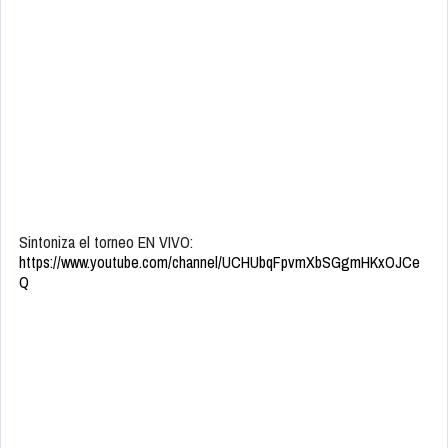
Sintoniza el torneo EN VIVO:
https://www.youtube.com/channel/UCHUbqFpvmXbSGgmHKxOJCe
Q