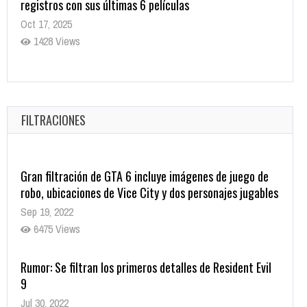
registros con sus últimas 6 películas
Oct 17, 2025
1428 Views
CRUNCHYROLL ANUNCIA FECHA DE ESTRENO EN CINES
DE JUJUTSU KAISEN: EJECUCIÓN
Oct 7, 2025
FILTRACIONES
1752 Views
Gran filtración de GTA 6 incluye imágenes de juego de
robo, ubicaciones de Vice City y dos personajes jugables
Sep 19, 2022
6475 Views
Rumor: Se filtran los primeros detalles de Resident Evil
9
Jul 30, 2022