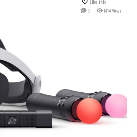
Like this
0
1414 Views