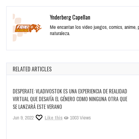
TAGGED
PLAYSTATION VR
Share it!
Twitter
Facebook
Google
HORARIO PARA EL NUEVO POKÉMON DIRECT DE NIN
CHEQ
Ynderberg Capellan
Me encantan los video juegos, comics, anime, pe
naturaleza.