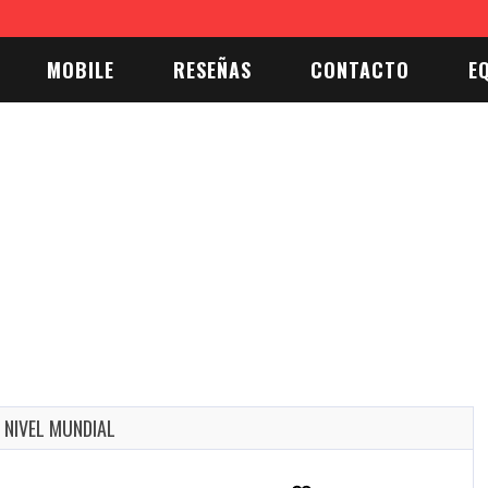
 del 2026 y la cocina del mañana: diseño, calma y tecnología
La cocina es cen
MOBILE
RESEÑAS
CONTACTO
E
A NIVEL MUNDIAL