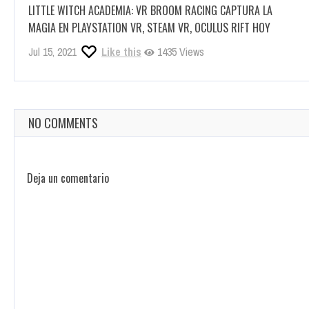
RELATED ARTICLES
DESPERATE: VLADIVOSTOK ES UNA EXPERIENCIA DE REALIDAD
VIRTUAL QUE DESAFÍA EL GÉNERO COMO NINGUNA OTRA QUE
SE LANZARÁ ESTE VERANO
Jun 9, 2022
Like this
1003 Views
LITTLE WITCH ACADEMIA: VR BROOM RACING CAPTURA LA
MAGIA EN PLAYSTATION VR, STEAM VR, OCULUS RIFT HOY
Jul 15, 2021
Like this
1435 Views