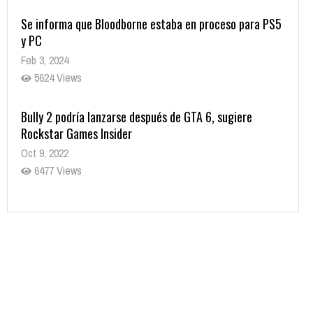
Se informa que Bloodborne estaba en proceso para PS5
y PC
Feb 3, 2024
5624 Views
Bully 2 podría lanzarse después de GTA 6, sugiere
Rockstar Games Insider
Oct 9, 2022
6477 Views
Rumor: Se filtran los primeros detalles de Resident Evil
9
Jul 30, 2022
7410 Views