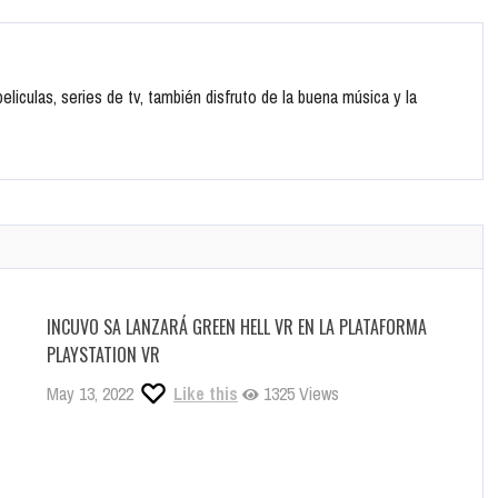
 +
Pinterest
Linkedin
TENDO
UEA LOS NUEVOS DETALLES DE CALL OF DUTY: WWII
liculas, series de tv, también disfruto de la buena música y la