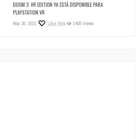
INCUVO SA LANZARÁ GREEN HELL VR EN LA PLATAFORMA
PLAYSTATION VR
May 13, 2022
Like this
1325 Views
DOOM 3: VR EDITION YA ESTÁ DISPONIBLE PARA
PLAYSTATION VR
Mar 30, 2021
Like this
1405 Views