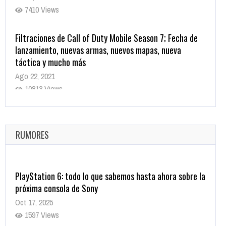
7410 Views
Filtraciones de Call of Duty Mobile Season 7; Fecha de
lanzamiento, nuevas armas, nuevos mapas, nueva
táctica y mucho más
Ago 22, 2021
10813 Views
La configuración de Call of Duty 2021 aparentemente
ya fue confirmada
Ago 8, 2021
RUMORES
9995 Views
PlayStation 6: todo lo que sabemos hasta ahora sobre la
próxima consola de Sony
Oct 17, 2025
1597 Views