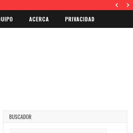
tro social y estético del hogar…
QUIPO
ACERCA
PRIVACIDAD
BUSCADOR
Search