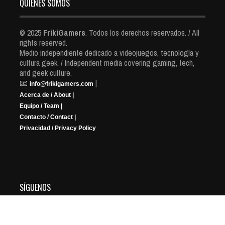
QUIENES SOMOS
© 2025
FrikiGamers
. Todos los derechos reservados. / All
rights reserved.
Medio independiente dedicado a videojuegos, tecnología y
cultura geek. / Independent media covering gaming, tech,
and geek culture.
📧
|
info@frikigamers.com
Acerca de / About |
Equipo / Team |
Contacto / Contact |
Privacidad / Privacy Policy
SÍGUENOS
YouTube
Instagram
Facebook
X
Twitch