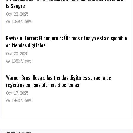
la Sangre
Oct 22, 2025
1346 Views
Revive el terror: El conjuro 4: Últimos ritos ya está disponible
en tiendas digitales
Oct 20, 2025
1386 Views
Warner Bros. lleva a las tiendas digitales su racha de
registros con sus últimas 6 películas
Oct 17, 2025
1440 Views
CRUNCHYROLL ANUNCIA FECHA DE ESTRENO EN CINES DE
JUJUTSU KAISEN: EJECUCIÓN
Oct 7, 2025