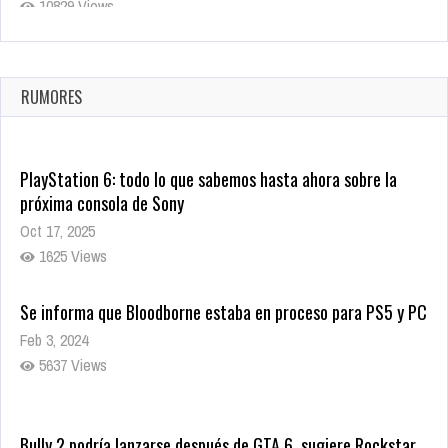
10829 Views
La configuración de Call of Duty 2021 aparentemente ya fue
confirmada
Ago 8, 2021
RUMORES
10010 Views
PlayStation 6: todo lo que sabemos hasta ahora sobre la
próxima consola de Sony
Oct 17, 2025
1625 Views
Se informa que Bloodborne estaba en proceso para PS5 y PC
Feb 3, 2024
5637 Views
Bully 2 podría lanzarse después de GTA 6, sugiere Rockstar