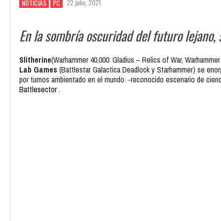
22 julio, 2021
NOTICIAS
PC
En la sombría oscuridad del futuro lejano,
Slitherine
(Warhammer 40,000: Gladius – Relics of War, Warhamme
Lab Games
(Battlestar Galactica Deadlock y Starhammer) se enor
por turnos ambientado en el mundo. -reconocido escenario de cien
Battlesector
.