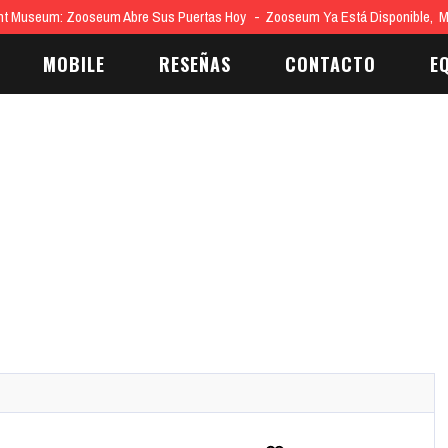
UCARIO Z LLEGA A LEYENDAS POKÉMON: Z-A, MEGADIMENSIÓN
El Pok
MOBILE
RESEÑAS
CONTACTO
E