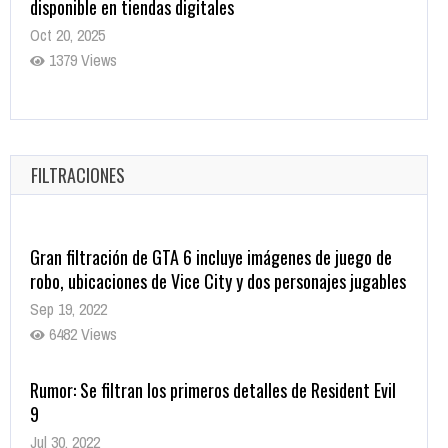
disponible en tiendas digitales
Oct 20, 2025
1379 Views
Warner Bros. lleva a las tiendas digitales su racha de
registros con sus últimas 6 películas
Oct 17, 2025
FILTRACIONES
1435 Views
Gran filtración de GTA 6 incluye imágenes de juego de
robo, ubicaciones de Vice City y dos personajes jugables
Sep 19, 2022
6482 Views
Rumor: Se filtran los primeros detalles de Resident Evil
9
Jul 30, 2022