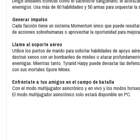
Dirige unidades icónicas como el sacerdote sanguinario, el acorazado
enemigos. Usa más de 60 habilidades y 50 armas para orquestar la 
Generar impulso
Cada facción tiene un sistema Momentum único que puede resultar
de acciones sobrehumanas o aprovechar la oportunidad para mejorar
Llame al soporte aéreo
Utilice los puntos de mando para solicitar habilidades de apoyo aé
destruir xenos con un bombardeo de misiles o atacar profundamente
enemigas. Mientras tanto, Tyranid Harpy puede devastar las defens
con sus mortales Spore Mines.
Enfréntate a tus amigos en el campo de batalla
Con el modo multijugador asincrónico y en vivo y los modos hotseat
El modo multijugador asincrónico solo estará disponible en PC.