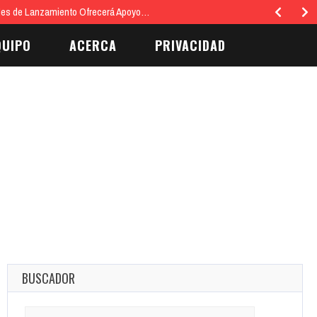
émon Legendario Mewtwo aparece en una misión secundaria…
QUIPO
ACERCA
PRIVACIDAD
BUSCADOR
Search