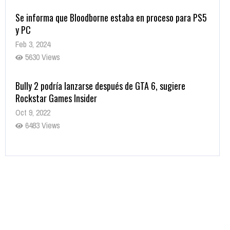
Se informa que Bloodborne estaba en proceso para PS5
y PC
Feb 3, 2024
5630 Views
Bully 2 podría lanzarse después de GTA 6, sugiere
Rockstar Games Insider
Oct 9, 2022
6483 Views
Rumor: Se filtran los primeros detalles de Resident Evil
9
Jul 30, 2022
7416 Views