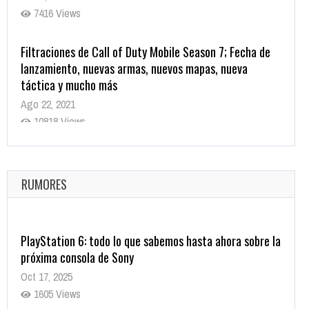
7416 Views
Filtraciones de Call of Duty Mobile Season 7; Fecha de
lanzamiento, nuevas armas, nuevos mapas, nueva
táctica y mucho más
Ago 22, 2021
10818 Views
La configuración de Call of Duty 2021 aparentemente
ya fue confirmada
Ago 8, 2021
RUMORES
10003 Views
PlayStation 6: todo lo que sabemos hasta ahora sobre la
próxima consola de Sony
Oct 17, 2025
1605 Views