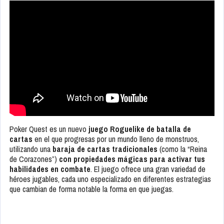
Poker Quest es un nuevo
juego Roguelike de batalla de
cartas
en el que progresas por un mundo lleno de monstruos,
utilizando una
baraja de cartas tradicionales
(como la “Reina
de Corazones”)
con propiedades mágicas
para activar tus
habilidades en combate
. El juego ofrece una gran variedad de
héroes jugables, cada uno especializado en diferentes estrategias
que cambian de forma notable la forma en que juegas.