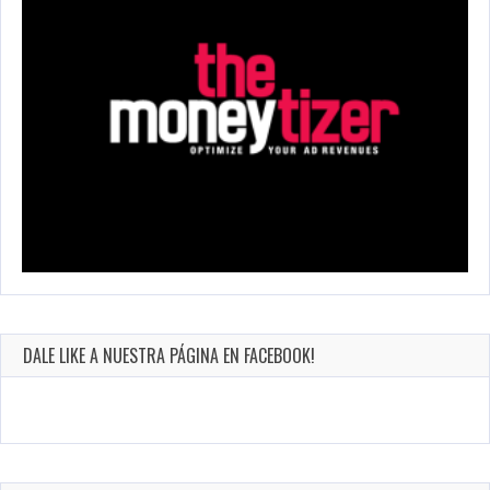
DALE LIKE A NUESTRA PÁGINA EN FACEBOOK!