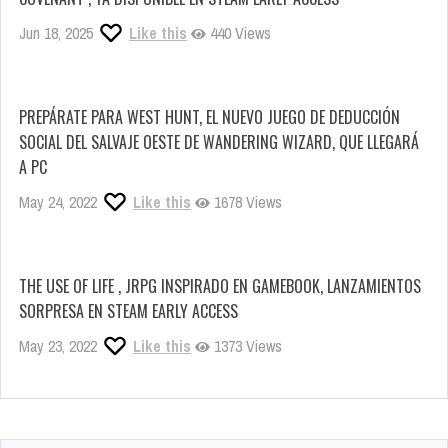
Jun 18, 2025
Like this
440 Views
PREPÁRATE PARA WEST HUNT, EL NUEVO JUEGO DE DEDUCCIÓN
SOCIAL DEL SALVAJE OESTE DE WANDERING WIZARD, QUE LLEGARÁ
A PC
May 24, 2022
Like this
1678 Views
THE USE OF LIFE , JRPG INSPIRADO EN GAMEBOOK, LANZAMIENTOS
SORPRESA EN STEAM EARLY ACCESS
May 23, 2022
Like this
1373 Views