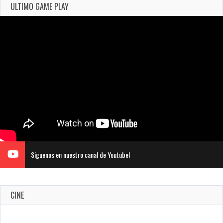
ULTIMO GAME PLAY
Siguenos en nuestro canal de Youtube!
CINE