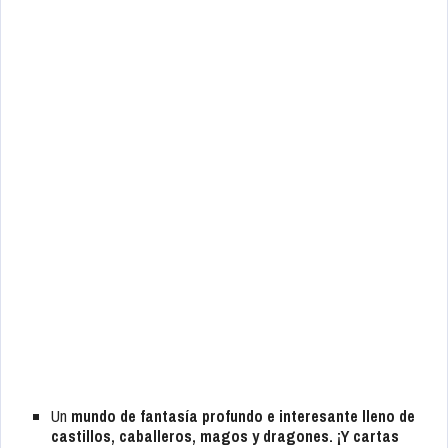
Un
mundo de fantasía profundo e interesante lleno de
castillos, caballeros, magos y dragones. ¡Y cartas