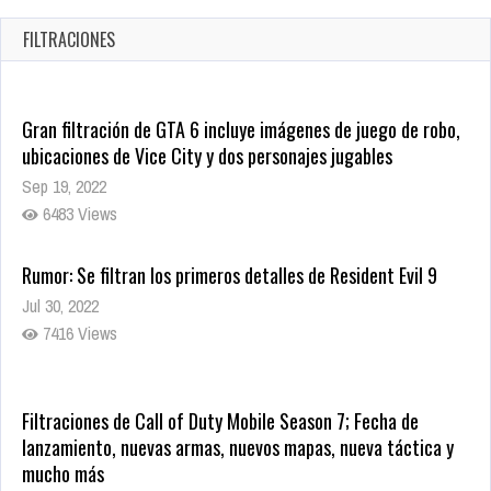
en tiendas digitales
Oct 20, 2025
FILTRACIONES
1379 Views
Gran filtración de GTA 6 incluye imágenes de juego de robo,
ubicaciones de Vice City y dos personajes jugables
Sep 19, 2022
6483 Views
Rumor: Se filtran los primeros detalles de Resident Evil 9
Jul 30, 2022
7416 Views
Filtraciones de Call of Duty Mobile Season 7; Fecha de
lanzamiento, nuevas armas, nuevos mapas, nueva táctica y
mucho más