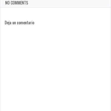
NO COMMENTS
Deja un comentario