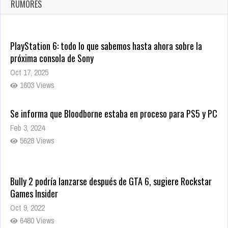
Ago 8, 2021
RUMORES
10002 Views
PlayStation 6: todo lo que sabemos hasta ahora sobre la
próxima consola de Sony
Oct 17, 2025
1603 Views
Se informa que Bloodborne estaba en proceso para PS5 y PC
Feb 3, 2024
5628 Views
Bully 2 podría lanzarse después de GTA 6, sugiere Rockstar
Games Insider
Oct 9, 2022
6480 Views