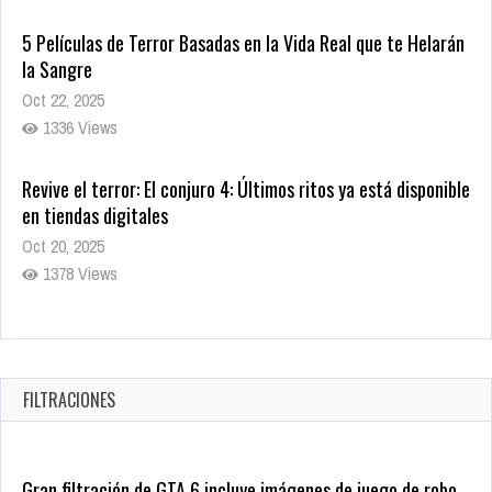
5 Películas de Terror Basadas en la Vida Real que te Helarán
la Sangre
Oct 22, 2025
1336 Views
Revive el terror: El conjuro 4: Últimos ritos ya está disponible
en tiendas digitales
Oct 20, 2025
1378 Views
Warner Bros. lleva a las tiendas digitales su racha de
registros con sus últimas 6 películas
Oct 17, 2025
FILTRACIONES
1434 Views
Gran filtración de GTA 6 incluye imágenes de juego de robo,