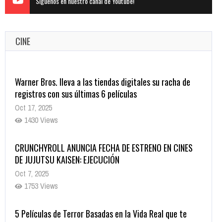
Siguenos en nuestro canal de Youtube!
CINE
CRUNCHYROLL ANUNCIA FECHA DE ESTRENO EN CINES
DE JUJUTSU KAISEN: EJECUCIÓN
Oct 7, 2025
1753 Views
5 Películas de Terror Basadas en la Vida Real que te
Helarán la Sangre
Oct 22, 2025
1334 Views
Revive el terror: El conjuro 4: Últimos ritos ya está