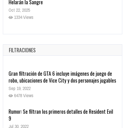
disponible en tiendas digitales
Oct 20, 2025
1374 Views
Warner Bros. lleva a las tiendas digitales su racha de
registros con sus últimas 6 películas
Oct 17, 2025
FILTRACIONES
1430 Views
Gran filtración de GTA 6 incluye imágenes de juego de
robo, ubicaciones de Vice City y dos personajes jugables
Sep 19, 2022
6478 Views
Rumor: Se filtran los primeros detalles de Resident Evil
9
Jul 30, 2022