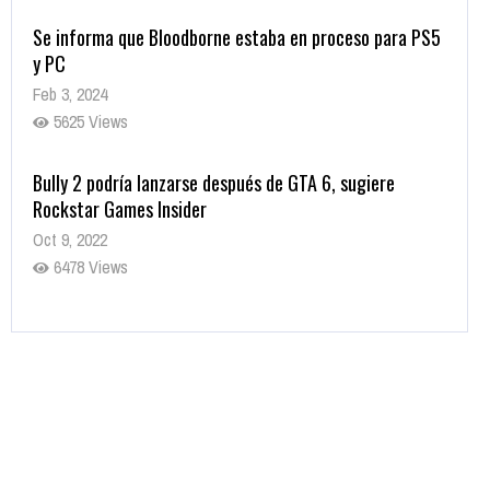
Se informa que Bloodborne estaba en proceso para PS5
y PC
Feb 3, 2024
5625 Views
Bully 2 podría lanzarse después de GTA 6, sugiere
Rockstar Games Insider
Oct 9, 2022
6478 Views
Rumor: Se filtran los primeros detalles de Resident Evil
9
Jul 30, 2022
7412 Views