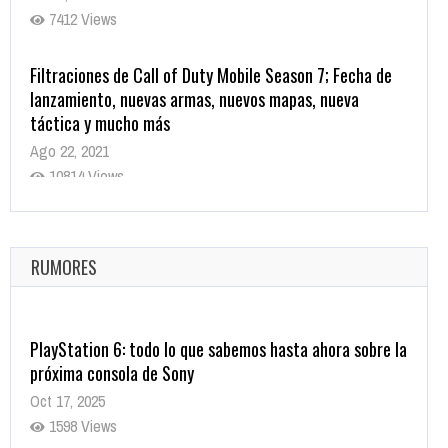
7412 Views
Filtraciones de Call of Duty Mobile Season 7; Fecha de
lanzamiento, nuevas armas, nuevos mapas, nueva
táctica y mucho más
Ago 22, 2021
10814 Views
La configuración de Call of Duty 2021 aparentemente
ya fue confirmada
Ago 8, 2021
RUMORES
9998 Views
PlayStation 6: todo lo que sabemos hasta ahora sobre la
próxima consola de Sony
Oct 17, 2025
1598 Views