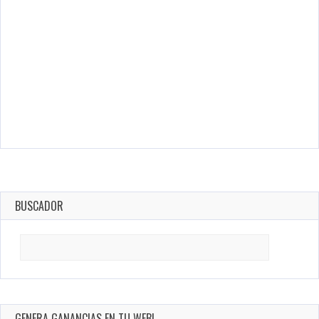
BUSCADOR
Search
for:
GENERA GANANCIAS EN TU WEB!