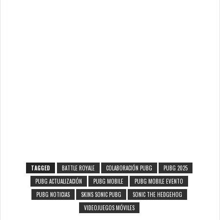
TAGGED
BATTLE ROYALE
COLABORACIÓN PUBG
PUBG 2025
PUBG ACTUALIZACIÓN
PUBG MOBILE
PUBG MOBILE EVENTO
PUBG NOTICIAS
SKINS SONIC PUBG
SONIC THE HEDGEHOG
VIDEOJUEGOS MÓVILES