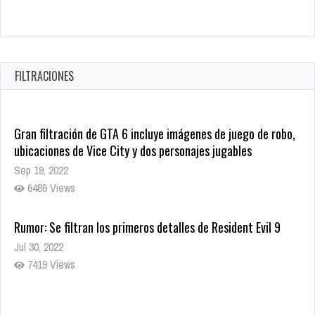
Revive el terror: El conjuro 4: Últimos ritos ya está disponible
en tiendas digitales
Oct 20, 2025
FILTRACIONES
1381 Views
Gran filtración de GTA 6 incluye imágenes de juego de robo,
ubicaciones de Vice City y dos personajes jugables
Sep 19, 2022
6486 Views
Rumor: Se filtran los primeros detalles de Resident Evil 9
Jul 30, 2022
7419 Views