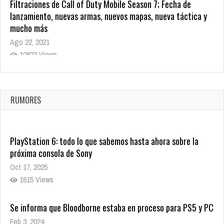
Filtraciones de Call of Duty Mobile Season 7; Fecha de
lanzamiento, nuevas armas, nuevos mapas, nueva táctica y
mucho más
Ago 22, 2021
10823 Views
La configuración de Call of Duty 2021 aparentemente ya fue
confirmada
Ago 8, 2021
RUMORES
10008 Views
PlayStation 6: todo lo que sabemos hasta ahora sobre la
próxima consola de Sony
Oct 17, 2025
1615 Views
Se informa que Bloodborne estaba en proceso para PS5 y PC
Feb 3, 2024