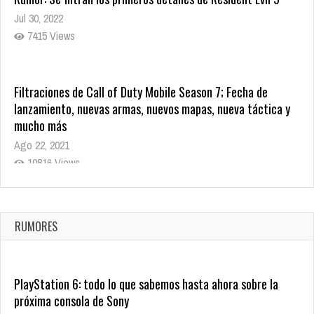
Jul 30, 2022
7415 Views
Filtraciones de Call of Duty Mobile Season 7; Fecha de
lanzamiento, nuevas armas, nuevos mapas, nueva táctica y
mucho más
Ago 22, 2021
10816 Views
La configuración de Call of Duty 2021 aparentemente ya fue
confirmada
Ago 8, 2021
RUMORES
10002 Views
PlayStation 6: todo lo que sabemos hasta ahora sobre la
próxima consola de Sony