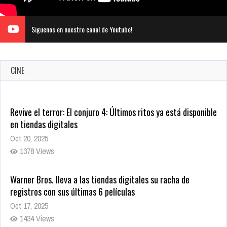
Siguenos en nuestro canal de Youtube!
Revive el terror: El conjuro 4: Últimos ritos ya está disponible
en tiendas digitales
CINE
Oct 20, 2025
1378 Views
Warner Bros. lleva a las tiendas digitales su racha de
registros con sus últimas 6 películas
Oct 17, 2025
1434 Views
CRUNCHYROLL ANUNCIA FECHA DE ESTRENO EN CINES DE
JUJUTSU KAISEN: EJECUCIÓN
Oct 7, 2025
1756 Views