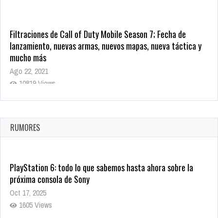
Filtraciones de Call of Duty Mobile Season 7; Fecha de
lanzamiento, nuevas armas, nuevos mapas, nueva táctica y
mucho más
Ago 22, 2021
10819 Views
La configuración de Call of Duty 2021 aparentemente ya fue
confirmada
Ago 8, 2021
RUMORES
10004 Views
PlayStation 6: todo lo que sabemos hasta ahora sobre la
próxima consola de Sony
Oct 17, 2025
1605 Views