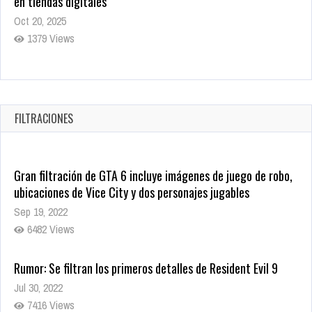
en tiendas digitales
Oct 20, 2025
1379 Views
Warner Bros. lleva a las tiendas digitales su racha de
registros con sus últimas 6 películas
Oct 17, 2025
FILTRACIONES
1435 Views
Gran filtración de GTA 6 incluye imágenes de juego de robo,
ubicaciones de Vice City y dos personajes jugables
Sep 19, 2022
6482 Views
Rumor: Se filtran los primeros detalles de Resident Evil 9
Jul 30, 2022
7416 Views