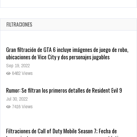
Revive el terror: El conjuro 4: Últimos ritos ya está disponible
en tiendas digitales
Oct 20, 2025
FILTRACIONES
1379 Views
Gran filtración de GTA 6 incluye imágenes de juego de robo,
ubicaciones de Vice City y dos personajes jugables
Sep 19, 2022
6482 Views
Rumor: Se filtran los primeros detalles de Resident Evil 9
Jul 30, 2022
7416 Views
Filtraciones de Call of Duty Mobile Season 7; Fecha de