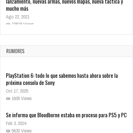
lanzamiento, nuevas armas, nuevos mapas, nueva táctica y
mucho más
Ago 22, 2021
10818 Views
La configuración de Call of Duty 2021 aparentemente ya fue
confirmada
Ago 8, 2021
RUMORES
10003 Views
PlayStation 6: todo lo que sabemos hasta ahora sobre la
próxima consola de Sony
Oct 17, 2025
1605 Views
Se informa que Bloodborne estaba en proceso para PS5 y PC
Feb 3, 2024
5630 Views