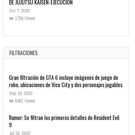
DE JUJUTSU KAISEN: EJECUCIÓN
Oct 7, 2025
1756 Views
5 Películas de Terror Basadas en la Vida Real que te
Helarán la Sangre
Oct 22, 2025
FILTRACIONES
1336 Views
Gran filtración de GTA 6 incluye imágenes de juego de
robo, ubicaciones de Vice City y dos personajes jugables
Sep 19, 2022
6481 Views
Rumor: Se filtran los primeros detalles de Resident Evil
9
Jul 30, 2022