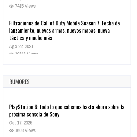
7415 Views
Filtraciones de Call of Duty Mobile Season 7; Fecha de
lanzamiento, nuevas armas, nuevos mapas, nueva
táctica y mucho más
Ago 22, 2021
10816 Views
La configuración de Call of Duty 2021 aparentemente
ya fue confirmada
Ago 8, 2021
RUMORES
10002 Views
PlayStation 6: todo lo que sabemos hasta ahora sobre la
próxima consola de Sony
Oct 17, 2025
1603 Views