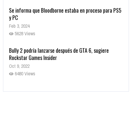
Se informa que Bloodborne estaba en proceso para PS5
y PC
Feb 3, 2024
5628 Views
Bully 2 podría lanzarse después de GTA 6, sugiere
Rockstar Games Insider
Oct 9, 2022
6480 Views
Rumor: Se filtran los primeros detalles de Resident Evil
9
Jul 30, 2022
7415 Views