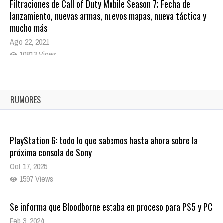
Filtraciones de Call of Duty Mobile Season 7; Fecha de
lanzamiento, nuevas armas, nuevos mapas, nueva táctica y
mucho más
Ago 22, 2021
10813 Views
La configuración de Call of Duty 2021 aparentemente ya fue
confirmada
Ago 8, 2021
RUMORES
9995 Views
PlayStation 6: todo lo que sabemos hasta ahora sobre la
próxima consola de Sony
Oct 17, 2025
1597 Views
Se informa que Bloodborne estaba en proceso para PS5 y PC
Feb 3, 2024