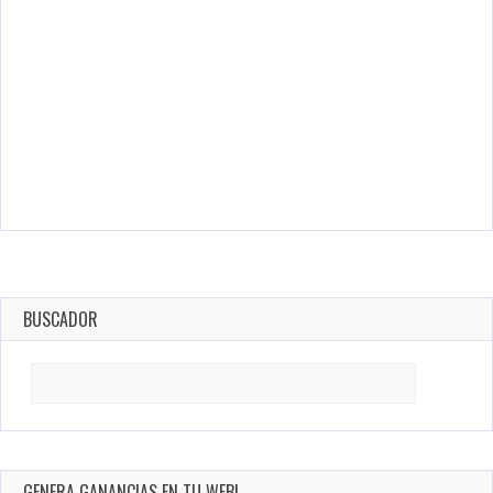
BUSCADOR
Search
for:
GENERA GANANCIAS EN TU WEB!