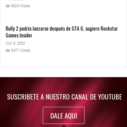
5624 Views
Bully 2 podría lanzarse después de GTA 6, sugiere Rockstar
Games Insider
Oct 9, 2022
6477 Views
Rumor: Se filtran los primeros detalles de Resident Evil 9
Jul 30, 2022
7410 Views
SUSCRIBETE A NUESTRO CANAL DE YOUTUBE
DALE AQUI