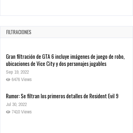
Warner Bros. lleva a las tiendas digitales su racha de
registros con sus últimas 6 películas
Oct 17, 2025
FILTRACIONES
1428 Views
Gran filtración de GTA 6 incluye imágenes de juego de robo,
ubicaciones de Vice City y dos personajes jugables
Sep 19, 2022
6476 Views
Rumor: Se filtran los primeros detalles de Resident Evil 9
Jul 30, 2022
7410 Views