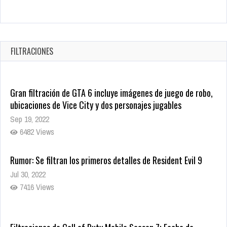
Revive el terror: El conjuro 4: Últimos ritos ya está disponible
en tiendas digitales
Oct 20, 2025
FILTRACIONES
1379 Views
Gran filtración de GTA 6 incluye imágenes de juego de robo,
ubicaciones de Vice City y dos personajes jugables
Sep 19, 2022
6482 Views
Rumor: Se filtran los primeros detalles de Resident Evil 9
Jul 30, 2022
7416 Views