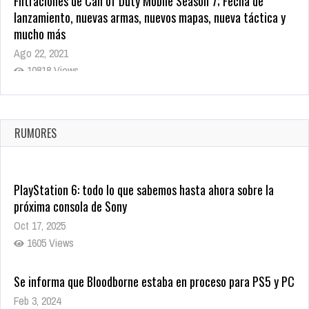
Filtraciones de Call of Duty Mobile Season 7; Fecha de
lanzamiento, nuevas armas, nuevos mapas, nueva táctica y
mucho más
Ago 22, 2021
10818 Views
La configuración de Call of Duty 2021 aparentemente ya fue
confirmada
Ago 8, 2021
RUMORES
10003 Views
PlayStation 6: todo lo que sabemos hasta ahora sobre la
próxima consola de Sony
Oct 17, 2025
1605 Views
Se informa que Bloodborne estaba en proceso para PS5 y PC
Feb 3, 2024