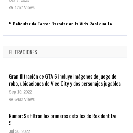
Helarán la Sangre
Oct 22, 2025
1337 Views
Revive el terror: El conjuro 4: Últimos ritos ya está
disponible en tiendas digitales
Oct 20, 2025
FILTRACIONES
1379 Views
Gran filtración de GTA 6 incluye imágenes de juego de
robo, ubicaciones de Vice City y dos personajes jugables
Sep 19, 2022
6482 Views
Rumor: Se filtran los primeros detalles de Resident Evil
9
Jul 30, 2022