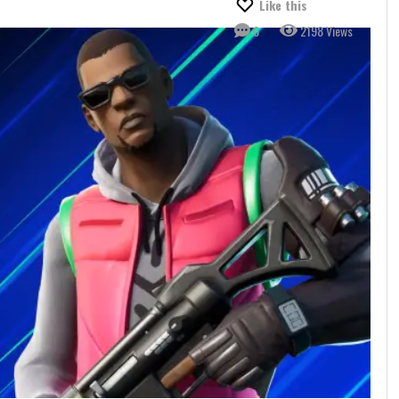
Like this
0
2198 Views