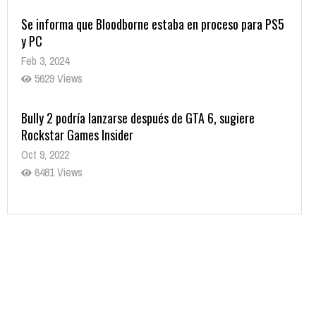
Se informa que Bloodborne estaba en proceso para PS5
y PC
Feb 3, 2024
5629 Views
Bully 2 podría lanzarse después de GTA 6, sugiere
Rockstar Games Insider
Oct 9, 2022
6481 Views
Rumor: Se filtran los primeros detalles de Resident Evil
9
Jul 30, 2022
7416 Views