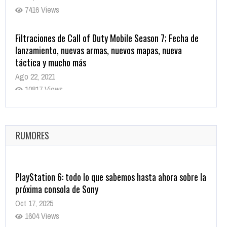
7416 Views
Filtraciones de Call of Duty Mobile Season 7; Fecha de
lanzamiento, nuevas armas, nuevos mapas, nueva
táctica y mucho más
Ago 22, 2021
10817 Views
La configuración de Call of Duty 2021 aparentemente
ya fue confirmada
Ago 8, 2021
RUMORES
10003 Views
PlayStation 6: todo lo que sabemos hasta ahora sobre la
próxima consola de Sony
Oct 17, 2025
1604 Views