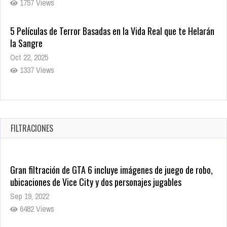
1337 Views
Revive el terror: El conjuro 4: Últimos ritos ya está disponible
en tiendas digitales
Oct 20, 2025
1379 Views
Warner Bros. lleva a las tiendas digitales su racha de
registros con sus últimas 6 películas
Oct 17, 2025
FILTRACIONES
1435 Views
Gran filtración de GTA 6 incluye imágenes de juego de robo,
ubicaciones de Vice City y dos personajes jugables
Sep 19, 2022
6482 Views