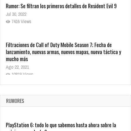
Rumor: Se filtran los primeros detalles de Resident Evil 9
Jul 30, 2022
7416 Views
Filtraciones de Call of Duty Mobile Season 7; Fecha de
lanzamiento, nuevas armas, nuevos mapas, nueva táctica y
mucho más
Ago 22, 2021
10819 Views
La configuración de Call of Duty 2021 aparentemente ya fue
confirmada
Ago 8, 2021
RUMORES
10004 Views
PlayStation 6: todo lo que sabemos hasta ahora sobre la