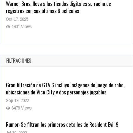
Warner Bros. lleva a las tiendas digitales su racha de
registros con sus últimas 6 películas
Oct 17, 2025
1431 Views
CRUNCHYROLL ANUNCIA FECHA DE ESTRENO EN CINES DE
JUJUTSU KAISEN: EJECUCIÓN
Oct 7, 2025
FILTRACIONES
1755 Views
Gran filtración de GTA 6 incluye imágenes de juego de robo,
ubicaciones de Vice City y dos personajes jugables
Sep 19, 2022
6479 Views
Rumor: Se filtran los primeros detalles de Resident Evil 9
Jul 30, 2022