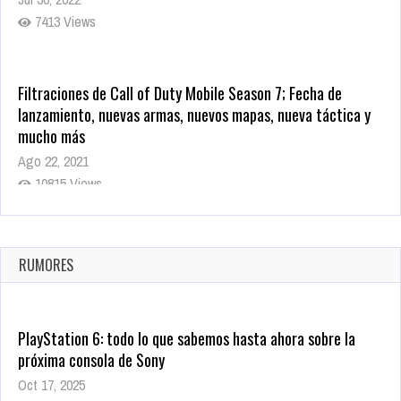
7413 Views
Filtraciones de Call of Duty Mobile Season 7; Fecha de
lanzamiento, nuevas armas, nuevos mapas, nueva táctica y
mucho más
Ago 22, 2021
10815 Views
La configuración de Call of Duty 2021 aparentemente ya fue
confirmada
Ago 8, 2021
RUMORES
10000 Views
PlayStation 6: todo lo que sabemos hasta ahora sobre la
próxima consola de Sony
Oct 17, 2025