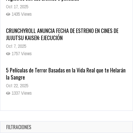
Oct 17, 2025
1435 Views
CRUNCHYROLL ANUNCIA FECHA DE ESTRENO EN CINES DE
JUJUTSU KAISEN: EJECUCIÓN
Oct 7, 2025
1757 Views
5 Películas de Terror Basadas en la Vida Real que te Helarán
la Sangre
Oct 22, 2025
1337 Views
Revive el terror: El conjuro 4: Últimos ritos ya está disponible
en tiendas digitales
Oct 20, 2025
FILTRACIONES
1379 Views