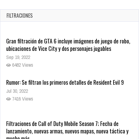
en tiendas digitales
Oct 20, 2025
FILTRACIONES
1379 Views
Gran filtración de GTA 6 incluye imágenes de juego de robo,
ubicaciones de Vice City y dos personajes jugables
Sep 19, 2022
6482 Views
Rumor: Se filtran los primeros detalles de Resident Evil 9
Jul 30, 2022
7416 Views
Filtraciones de Call of Duty Mobile Season 7; Fecha de
lanzamiento, nuevas armas, nuevos mapas, nueva táctica y
mucho más