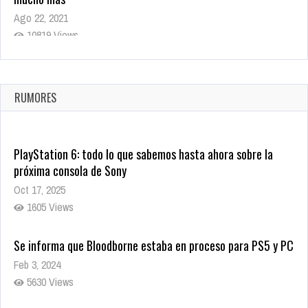
Ago 22, 2021
10819 Views
La configuración de Call of Duty 2021 aparentemente ya fue
confirmada
Ago 8, 2021
RUMORES
10004 Views
PlayStation 6: todo lo que sabemos hasta ahora sobre la
próxima consola de Sony
Oct 17, 2025
1605 Views
Se informa que Bloodborne estaba en proceso para PS5 y PC
Feb 3, 2024
5630 Views