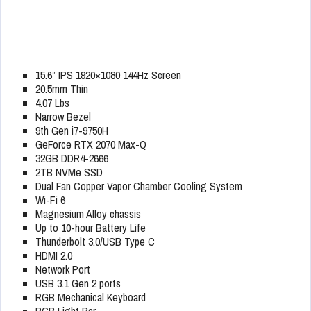
15.6” IPS 1920×1080 144Hz Screen
20.5mm Thin
4.07 Lbs
Narrow Bezel
9th Gen i7-9750H
GeForce RTX 2070 Max-Q
32GB DDR4-2666
2TB NVMe SSD
Dual Fan Copper Vapor Chamber Cooling System
Wi-Fi 6
Magnesium Alloy chassis
Up to 10-hour Battery Life
Thunderbolt 3.0/USB Type C
HDMI 2.0
Network Port
USB 3.1 Gen 2 ports
RGB Mechanical Keyboard
RGB Light Bar