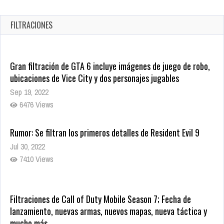
JUJUTSU KAISEN: EJECUCIÓN
Oct 7, 2025
FILTRACIONES
1752 Views
Gran filtración de GTA 6 incluye imágenes de juego de robo,
ubicaciones de Vice City y dos personajes jugables
Sep 19, 2022
6476 Views
Rumor: Se filtran los primeros detalles de Resident Evil 9
Jul 30, 2022
7410 Views
Filtraciones de Call of Duty Mobile Season 7; Fecha de
lanzamiento, nuevas armas, nuevos mapas, nueva táctica y
mucho más