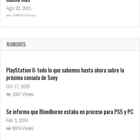
Ago 22, 2021
10813 Views
La configuración de Call of Duty 2021 aparentemente ya fue
confirmada
Ago 8, 2021
RUMORES
9995 Views
PlayStation 6: todo lo que sabemos hasta ahora sobre la
próxima consola de Sony
Oct 17, 2025
1597 Views
Se informa que Bloodborne estaba en proceso para PS5 y PC
Feb 3, 2024
5624 Views