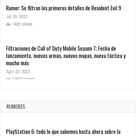
Rumor: Se filtran los primeros detalles de Resident Evil 9
Jul 30, 2022
7420 Views
Filtraciones de Call of Duty Mobile Season 7; Fecha de
lanzamiento, nuevas armas, nuevos mapas, nueva táctica y
mucho más
Ago 22, 2021
10823 Views
La configuración de Call of Duty 2021 aparentemente ya fue
confirmada
Ago 8, 2021
RUMORES
10008 Views
PlayStation 6: todo lo que sabemos hasta ahora sobre la