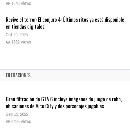
1340 Views
Revive el terror: El conjuro 4: Últimos ritos ya está disponible
en tiendas digitales
Oct 20, 2025
1382 Views
Warner Bros. lleva a las tiendas digitales su racha de
registros con sus últimas 6 películas
Oct 17, 2025
FILTRACIONES
1437 Views
Gran filtración de GTA 6 incluye imágenes de juego de robo,
ubicaciones de Vice City y dos personajes jugables
Sep 19, 2022
6486 Views