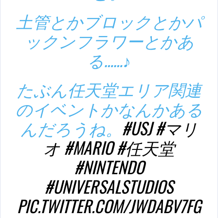
土管とかブロックとかパ
ックンフラワーとかあ
る……♪
たぶん任天堂エリア関連
のイベントかなんかある
んだろうね。
#USJ
#マリ
オ
#MARIO
#任天堂
#NINTENDO
#UNIVERSALSTUDIOS
PIC.TWITTER.COM/JWDABV7FG