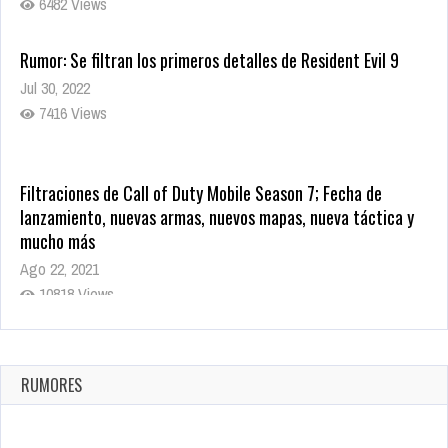
6482 Views
Rumor: Se filtran los primeros detalles de Resident Evil 9
Jul 30, 2022
7416 Views
Filtraciones de Call of Duty Mobile Season 7; Fecha de
lanzamiento, nuevas armas, nuevos mapas, nueva táctica y
mucho más
Ago 22, 2021
10818 Views
La configuración de Call of Duty 2021 aparentemente ya fue
confirmada
Ago 8, 2021
RUMORES
10003 Views