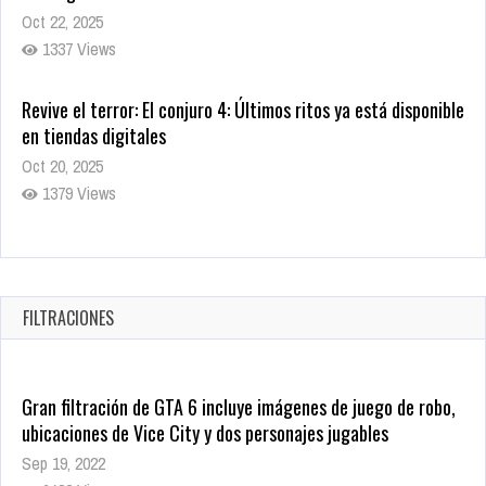
Oct 22, 2025
1337 Views
Revive el terror: El conjuro 4: Últimos ritos ya está disponible
en tiendas digitales
Oct 20, 2025
1379 Views
Warner Bros. lleva a las tiendas digitales su racha de
registros con sus últimas 6 películas
Oct 17, 2025
FILTRACIONES
1435 Views
Gran filtración de GTA 6 incluye imágenes de juego de robo,
ubicaciones de Vice City y dos personajes jugables
Sep 19, 2022