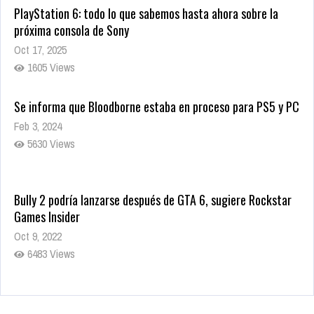
PlayStation 6: todo lo que sabemos hasta ahora sobre la
próxima consola de Sony
Oct 17, 2025
1605 Views
Se informa que Bloodborne estaba en proceso para PS5 y PC
Feb 3, 2024
5630 Views
Bully 2 podría lanzarse después de GTA 6, sugiere Rockstar
Games Insider
Oct 9, 2022
6483 Views
Rumor: Se filtran los primeros detalles de Resident Evil 9
Jul 30, 2022