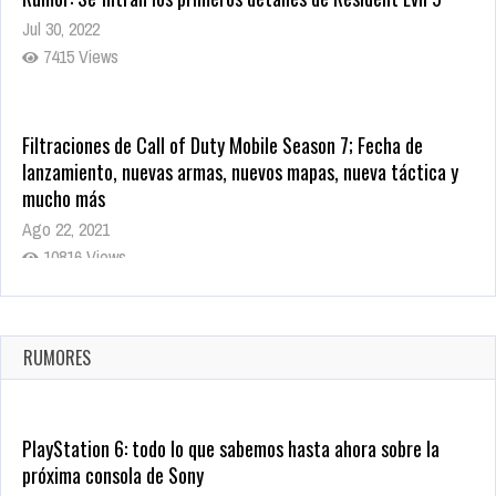
Jul 30, 2022
7415 Views
Filtraciones de Call of Duty Mobile Season 7; Fecha de
lanzamiento, nuevas armas, nuevos mapas, nueva táctica y
mucho más
Ago 22, 2021
10816 Views
La configuración de Call of Duty 2021 aparentemente ya fue
confirmada
Ago 8, 2021
RUMORES
10002 Views
PlayStation 6: todo lo que sabemos hasta ahora sobre la
próxima consola de Sony