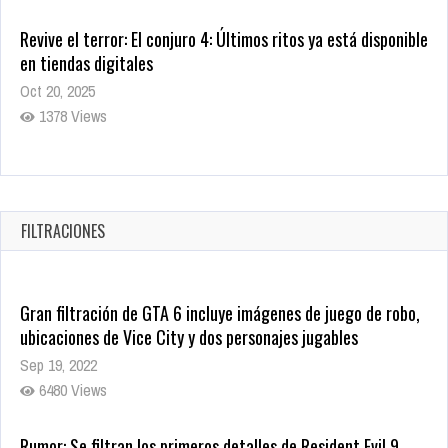
Revive el terror: El conjuro 4: Últimos ritos ya está disponible
en tiendas digitales
Oct 20, 2025
1378 Views
Warner Bros. lleva a las tiendas digitales su racha de
registros con sus últimas 6 películas
Oct 17, 2025
FILTRACIONES
1434 Views
Gran filtración de GTA 6 incluye imágenes de juego de robo,
ubicaciones de Vice City y dos personajes jugables
Sep 19, 2022
6480 Views
Rumor: Se filtran los primeros detalles de Resident Evil 9