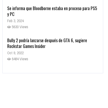
Se informa que Bloodborne estaba en proceso para PS5
y PC
Feb 3, 2024
5630 Views
Bully 2 podría lanzarse después de GTA 6, sugiere
Rockstar Games Insider
Oct 9, 2022
6484 Views
Rumor: Se filtran los primeros detalles de Resident Evil
9
Jul 30, 2022
7417 Views