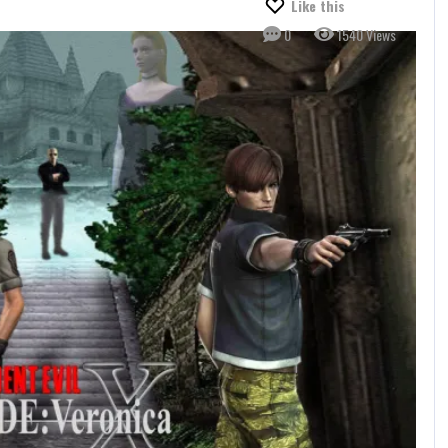
Like this
0
1540 Views