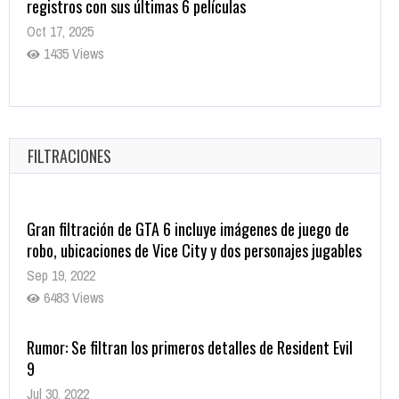
registros con sus últimas 6 películas
Oct 17, 2025
1435 Views
CRUNCHYROLL ANUNCIA FECHA DE ESTRENO EN CINES
DE JUJUTSU KAISEN: EJECUCIÓN
Oct 7, 2025
FILTRACIONES
1757 Views
Gran filtración de GTA 6 incluye imágenes de juego de
robo, ubicaciones de Vice City y dos personajes jugables
Sep 19, 2022
6483 Views
Rumor: Se filtran los primeros detalles de Resident Evil
9
Jul 30, 2022