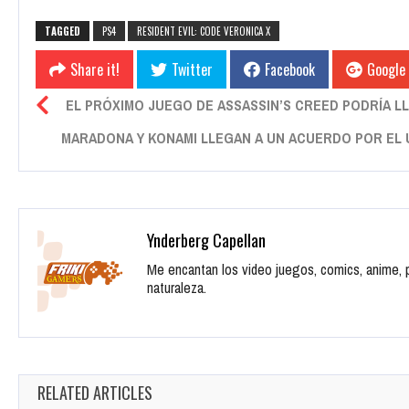
TAGGED
PS4
RESIDENT EVIL: CODE VERONICA X
Share it!
Twitter
Facebook
Google
EL PRÓXIMO JUEGO DE ASSASSIN’S CREED PODRÍA L
MARADONA Y KONAMI LLEGAN A UN ACUERDO POR EL 
Ynderberg Capellan
Me encantan los video juegos, comics, anime, pe
naturaleza.
RELATED ARTICLES