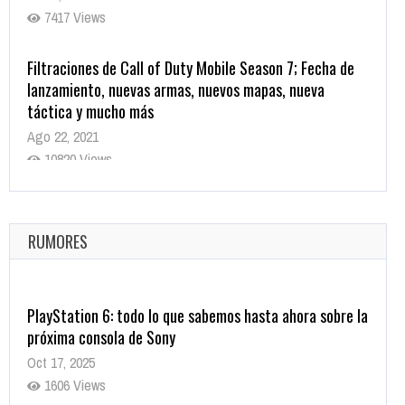
7417 Views
Filtraciones de Call of Duty Mobile Season 7; Fecha de
lanzamiento, nuevas armas, nuevos mapas, nueva
táctica y mucho más
Ago 22, 2021
10820 Views
La configuración de Call of Duty 2021 aparentemente
ya fue confirmada
Ago 8, 2021
RUMORES
10005 Views
PlayStation 6: todo lo que sabemos hasta ahora sobre la
próxima consola de Sony
Oct 17, 2025
1606 Views