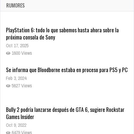
Ago 8, 2021
RUMORES
10001 Views
PlayStation 6: todo lo que sabemos hasta ahora sobre la
próxima consola de Sony
Oct 17, 2025
1600 Views
Se informa que Bloodborne estaba en proceso para PS5 y PC
Feb 3, 2024
5627 Views
Bully 2 podría lanzarse después de GTA 6, sugiere Rockstar
Games Insider
Oct 9, 2022
6479 Views