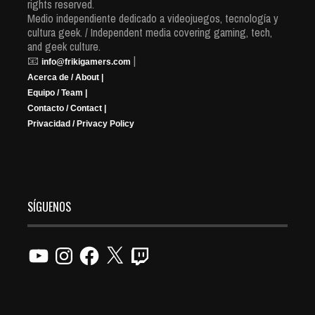
rights reserved.
Medio independiente dedicado a videojuegos, tecnología y
cultura geek. / Independent media covering gaming, tech,
and geek culture.
📧
|
info@frikigamers.com
Acerca de / About |
Equipo / Team |
Contacto / Contact |
Privacidad / Privacy Policy
SÍGUENOS
YouTube
Instagram
Facebook
X
Twitch