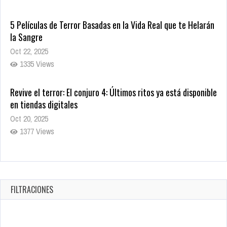
5 Películas de Terror Basadas en la Vida Real que te Helarán
la Sangre
Oct 22, 2025
1335 Views
Revive el terror: El conjuro 4: Últimos ritos ya está disponible
en tiendas digitales
Oct 20, 2025
1377 Views
Warner Bros. lleva a las tiendas digitales su racha de
registros con sus últimas 6 películas
Oct 17, 2025
FILTRACIONES
1431 Views