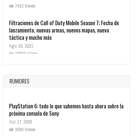
7413 Views
Filtraciones de Call of Duty Mobile Season 7; Fecha de
lanzamiento, nuevas armas, nuevos mapas, nueva
táctica y mucho más
Ago 22, 2021
10815 Views
La configuración de Call of Duty 2021 aparentemente
ya fue confirmada
Ago 8, 2021
RUMORES
10001 Views
PlayStation 6: todo lo que sabemos hasta ahora sobre la
próxima consola de Sony
Oct 17, 2025
1599 Views