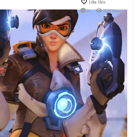
Like this
0
1528 Views