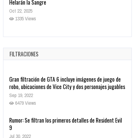
Helarán la Sangre
Oct 22, 2025
1335 Views
Revive el terror: El conjuro 4: Últimos ritos ya está
disponible en tiendas digitales
Oct 20, 2025
FILTRACIONES
1377 Views
Gran filtración de GTA 6 incluye imágenes de juego de
robo, ubicaciones de Vice City y dos personajes jugables
Sep 19, 2022
6479 Views
Rumor: Se filtran los primeros detalles de Resident Evil
9
Jul 30, 2022