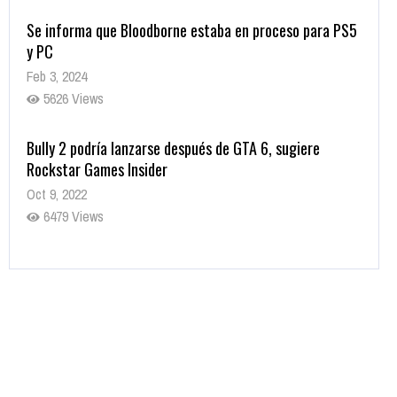
Se informa que Bloodborne estaba en proceso para PS5
y PC
Feb 3, 2024
5626 Views
Bully 2 podría lanzarse después de GTA 6, sugiere
Rockstar Games Insider
Oct 9, 2022
6479 Views
Rumor: Se filtran los primeros detalles de Resident Evil
9
Jul 30, 2022
7413 Views