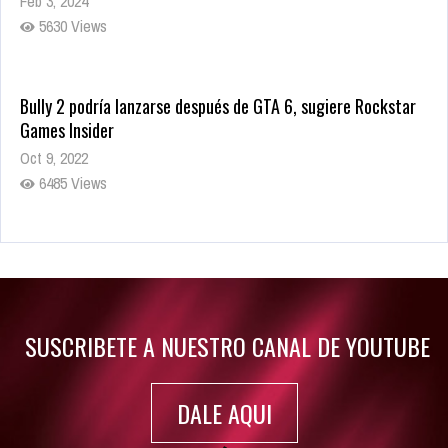
Feb 3, 2024
5630 Views
Bully 2 podría lanzarse después de GTA 6, sugiere Rockstar
Games Insider
Oct 9, 2022
6485 Views
Rumor: Se filtran los primeros detalles de Resident Evil 9
Jul 30, 2022
7417 Views
SUSCRIBETE A NUESTRO CANAL DE YOUTUBE
DALE AQUI