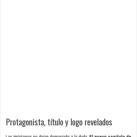
Protagonista, título y logo revelados
Las imágenes no dejan demasiado a la duda.
El nuevo capítulo de