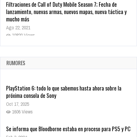
Filtraciones de Call of Duty Mobile Season 7; Fecha de
lanzamiento, nuevas armas, nuevos mapas, nueva táctica y
mucho más
Ago 22, 2021
10820 Views
La configuración de Call of Duty 2021 aparentemente ya fue
confirmada
Ago 8, 2021
RUMORES
10006 Views
PlayStation 6: todo lo que sabemos hasta ahora sobre la
próxima consola de Sony
Oct 17, 2025
1606 Views
Se informa que Bloodborne estaba en proceso para PS5 y PC