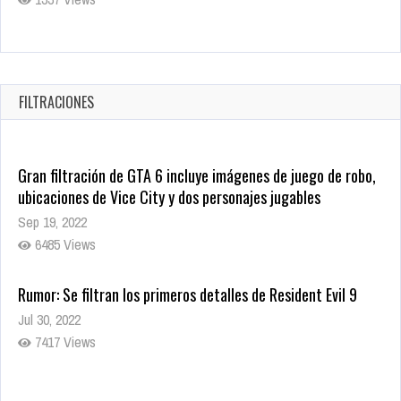
Revive el terror: El conjuro 4: Últimos ritos ya está disponible
en tiendas digitales
Oct 20, 2025
FILTRACIONES
1380 Views
Gran filtración de GTA 6 incluye imágenes de juego de robo,
ubicaciones de Vice City y dos personajes jugables
Sep 19, 2022
6485 Views
Rumor: Se filtran los primeros detalles de Resident Evil 9
Jul 30, 2022
7417 Views