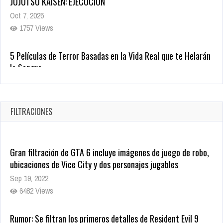
5 Películas de Terror Basadas en la Vida Real que te Helarán
la Sangre
Oct 22, 2025
1337 Views
Revive el terror: El conjuro 4: Últimos ritos ya está disponible
en tiendas digitales
Oct 20, 2025
FILTRACIONES
1379 Views
Gran filtración de GTA 6 incluye imágenes de juego de robo,
ubicaciones de Vice City y dos personajes jugables
Sep 19, 2022
6482 Views
Rumor: Se filtran los primeros detalles de Resident Evil 9