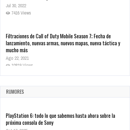
Jul 30, 2022
7416 Views
Filtraciones de Call of Duty Mobile Season 7; Fecha de
lanzamiento, nuevas armas, nuevos mapas, nueva táctica y
mucho más
Ago 22, 2021
10819 Views
La configuración de Call of Duty 2021 aparentemente ya fue
confirmada
Ago 8, 2021
RUMORES
10004 Views
PlayStation 6: todo lo que sabemos hasta ahora sobre la
próxima consola de Sony