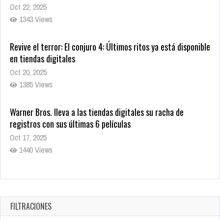
Oct 20, 2025
1385 Views
Warner Bros. lleva a las tiendas digitales su racha de
registros con sus últimas 6 películas
Oct 17, 2025
1440 Views
CRUNCHYROLL ANUNCIA FECHA DE ESTRENO EN CINES DE
JUJUTSU KAISEN: EJECUCIÓN
Oct 7, 2025
1762 Views
5 Películas de Terror Basadas en la Vida Real que te Helarán
la Sangre
Oct 22, 2025
FILTRACIONES
1343 Views