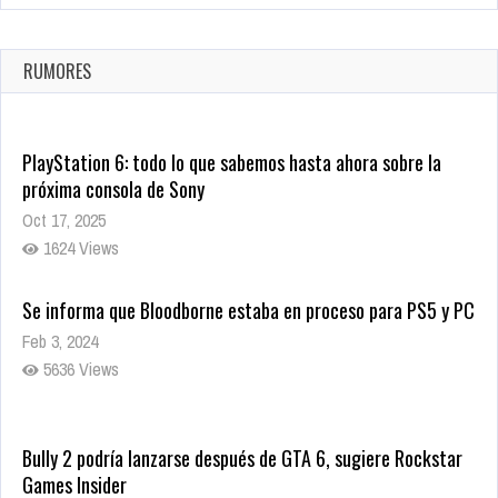
La configuración de Call of Duty 2021 aparentemente ya fue
confirmada
Ago 8, 2021
RUMORES
10010 Views
PlayStation 6: todo lo que sabemos hasta ahora sobre la
próxima consola de Sony
Oct 17, 2025
1624 Views
Se informa que Bloodborne estaba en proceso para PS5 y PC
Feb 3, 2024
5636 Views
Bully 2 podría lanzarse después de GTA 6, sugiere Rockstar
Games Insider