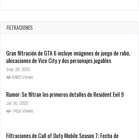
Warner Bros. lleva a las tiendas digitales su racha de
registros con sus últimas 6 películas
Oct 17, 2025
FILTRACIONES
1435 Views
Gran filtración de GTA 6 incluye imágenes de juego de robo,
ubicaciones de Vice City y dos personajes jugables
Sep 19, 2022
6483 Views
Rumor: Se filtran los primeros detalles de Resident Evil 9
Jul 30, 2022
7416 Views
Filtraciones de Call of Duty Mobile Season 7; Fecha de