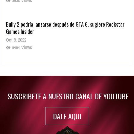
5630 Views
Bully 2 podría lanzarse después de GTA 6, sugiere Rockstar
Games Insider
Oct 9, 2022
6484 Views
Rumor: Se filtran los primeros detalles de Resident Evil 9
Jul 30, 2022
7416 Views
SUSCRIBETE A NUESTRO CANAL DE YOUTUBE
DALE AQUI