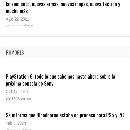
lanzamiento, nuevas armas, nuevos mapas, nueva táctica y
mucho más
Ago 22, 2021
10819 Views
La configuración de Call of Duty 2021 aparentemente ya fue
confirmada
Ago 8, 2021
RUMORES
10005 Views
PlayStation 6: todo lo que sabemos hasta ahora sobre la
próxima consola de Sony
Oct 17, 2025
1606 Views
Se informa que Bloodborne estaba en proceso para PS5 y PC
Feb 3, 2024