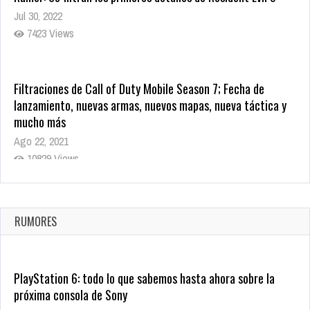
Jul 30, 2022
7423 Views
Filtraciones de Call of Duty Mobile Season 7; Fecha de
lanzamiento, nuevas armas, nuevos mapas, nueva táctica y
mucho más
Ago 22, 2021
10829 Views
La configuración de Call of Duty 2021 aparentemente ya fue
confirmada
Ago 8, 2021
RUMORES
10010 Views
PlayStation 6: todo lo que sabemos hasta ahora sobre la
próxima consola de Sony