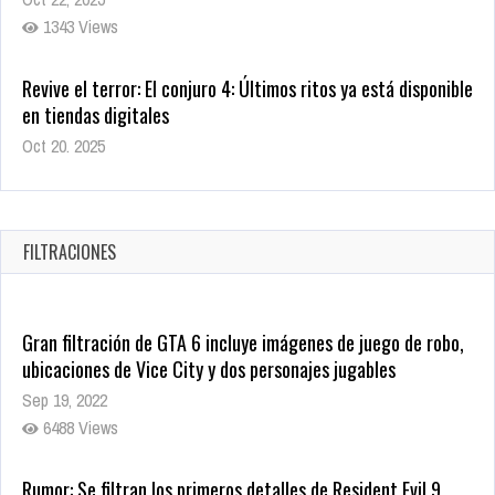
Revive el terror: El conjuro 4: Últimos ritos ya está disponible
en tiendas digitales
Oct 20, 2025
1385 Views
Warner Bros. lleva a las tiendas digitales su racha de
registros con sus últimas 6 películas
Oct 17, 2025
FILTRACIONES
1440 Views
Gran filtración de GTA 6 incluye imágenes de juego de robo,
ubicaciones de Vice City y dos personajes jugables
Sep 19, 2022
6488 Views
Rumor: Se filtran los primeros detalles de Resident Evil 9