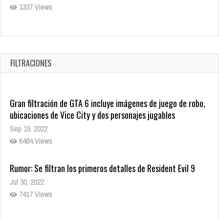
1337 Views
Revive el terror: El conjuro 4: Últimos ritos ya está disponible
en tiendas digitales
Oct 20, 2025
FILTRACIONES
1379 Views
Gran filtración de GTA 6 incluye imágenes de juego de robo,
ubicaciones de Vice City y dos personajes jugables
Sep 19, 2022
6484 Views
Rumor: Se filtran los primeros detalles de Resident Evil 9
Jul 30, 2022
7417 Views