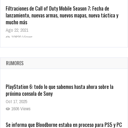
Filtraciones de Call of Duty Mobile Season 7; Fecha de
lanzamiento, nuevas armas, nuevos mapas, nueva táctica y
mucho más
Ago 22, 2021
10820 Views
La configuración de Call of Duty 2021 aparentemente ya fue
confirmada
Ago 8, 2021
RUMORES
10005 Views
PlayStation 6: todo lo que sabemos hasta ahora sobre la
próxima consola de Sony
Oct 17, 2025
1606 Views
Se informa que Bloodborne estaba en proceso para PS5 y PC