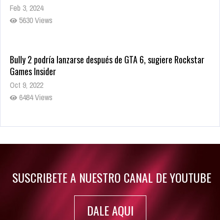
Feb 3, 2024
5630 Views
Bully 2 podría lanzarse después de GTA 6, sugiere Rockstar
Games Insider
Oct 9, 2022
6484 Views
Rumor: Se filtran los primeros detalles de Resident Evil 9
Jul 30, 2022
7417 Views
SUSCRIBETE A NUESTRO CANAL DE YOUTUBE
DALE AQUI