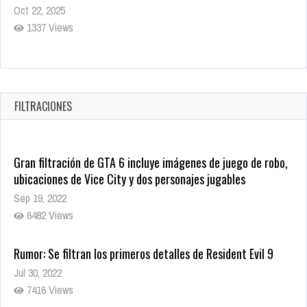
Oct 20, 2025
1379 Views
Warner Bros. lleva a las tiendas digitales su racha de
registros con sus últimas 6 películas
Oct 17, 2025
FILTRACIONES
1435 Views
Gran filtración de GTA 6 incluye imágenes de juego de robo,
ubicaciones de Vice City y dos personajes jugables
Sep 19, 2022
6482 Views
Rumor: Se filtran los primeros detalles de Resident Evil 9
Jul 30, 2022
7416 Views