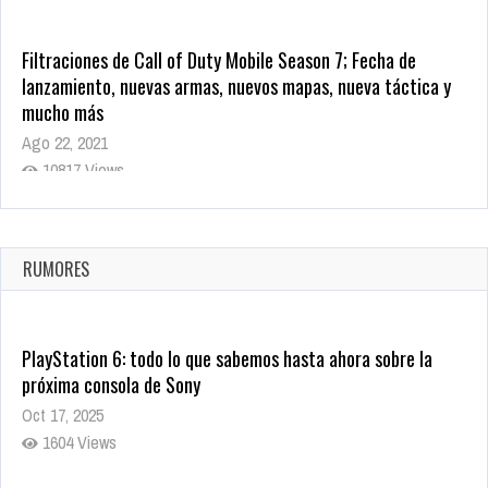
Filtraciones de Call of Duty Mobile Season 7; Fecha de
lanzamiento, nuevas armas, nuevos mapas, nueva táctica y
mucho más
Ago 22, 2021
10817 Views
La configuración de Call of Duty 2021 aparentemente ya fue
confirmada
Ago 8, 2021
RUMORES
10003 Views
PlayStation 6: todo lo que sabemos hasta ahora sobre la
próxima consola de Sony
Oct 17, 2025
1604 Views