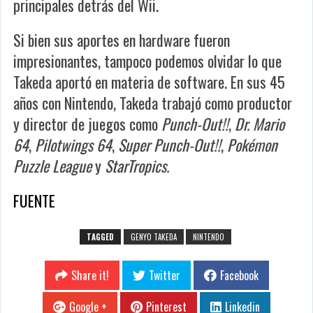
principales detrás del Wii.
Si bien sus aportes en hardware fueron
impresionantes, tampoco podemos olvidar lo que
Takeda aportó en materia de software. En sus 45
años con Nintendo, Takeda trabajó como productor
y director de juegos como
Punch-Out!!
,
Dr. Mario
64
,
Pilotwings 64
,
Super Punch-Out!!
,
Pokémon
Puzzle League
y
StarTropics.
FUENTE
TAGGED
GENYO TAKEDA
NINTENDO
Share it!
Twitter
Facebook
Google +
Pinterest
Linkedin