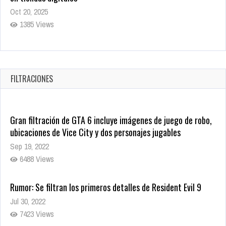
Oct 20, 2025
1385 Views
Warner Bros. lleva a las tiendas digitales su racha de
registros con sus últimas 6 películas
Oct 17, 2025
FILTRACIONES
1440 Views
Gran filtración de GTA 6 incluye imágenes de juego de robo,
ubicaciones de Vice City y dos personajes jugables
Sep 19, 2022
6488 Views
Rumor: Se filtran los primeros detalles de Resident Evil 9
Jul 30, 2022
7423 Views