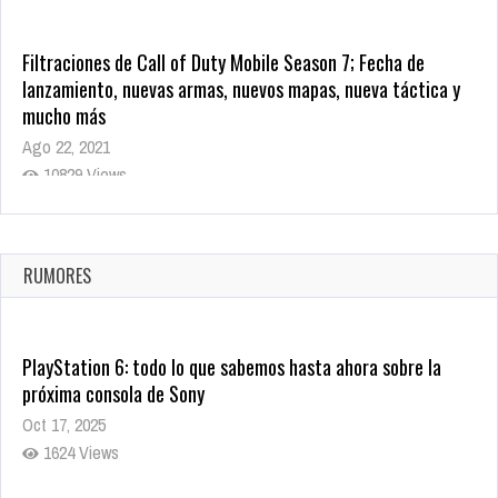
Filtraciones de Call of Duty Mobile Season 7; Fecha de
lanzamiento, nuevas armas, nuevos mapas, nueva táctica y
mucho más
Ago 22, 2021
10829 Views
La configuración de Call of Duty 2021 aparentemente ya fue
confirmada
Ago 8, 2021
RUMORES
10010 Views
PlayStation 6: todo lo que sabemos hasta ahora sobre la
próxima consola de Sony
Oct 17, 2025
1624 Views