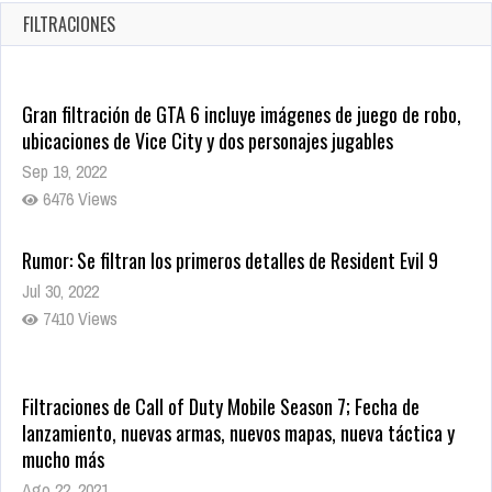
Oct 20, 2025
FILTRACIONES
1373 Views
Gran filtración de GTA 6 incluye imágenes de juego de robo,
ubicaciones de Vice City y dos personajes jugables
Sep 19, 2022
6476 Views
Rumor: Se filtran los primeros detalles de Resident Evil 9
Jul 30, 2022
7410 Views
Filtraciones de Call of Duty Mobile Season 7; Fecha de
lanzamiento, nuevas armas, nuevos mapas, nueva táctica y
mucho más
Ago 22, 2021