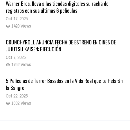
Warner Bros. lleva a las tiendas digitales su racha de
registros con sus últimas 6 películas
Oct 17, 2025
1429 Views
CRUNCHYROLL ANUNCIA FECHA DE ESTRENO EN CINES DE
JUJUTSU KAISEN: EJECUCIÓN
Oct 7, 2025
1752 Views
5 Películas de Terror Basadas en la Vida Real que te Helarán
la Sangre
Oct 22, 2025
1332 Views
Revive el terror: El conjuro 4: Últimos ritos ya está disponible
en tiendas digitales