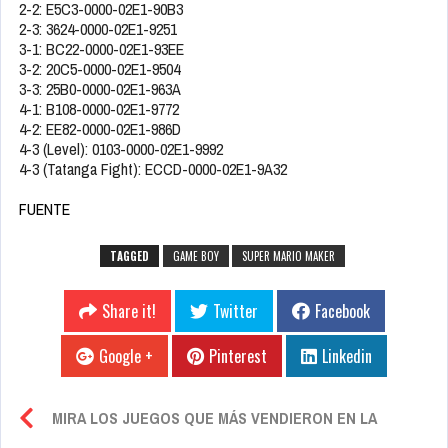
2-2: E5C3-0000-02E1-90B3
2-3: 3624-0000-02E1-9251
3-1: BC22-0000-02E1-93EE
3-2: 20C5-0000-02E1-9504
3-3: 25B0-0000-02E1-963A
4-1: B108-0000-02E1-9772
4-2: EE82-0000-02E1-986D
4-3 (Level): 0103-0000-02E1-9992
4-3 (Tatanga Fight): ECCD-0000-02E1-9A32
FUENTE
TAGGED
GAME BOY
SUPER MARIO MAKER
Share it!
Twitter
Facebook
Google +
Pinterest
Linkedin
MIRA LOS JUEGOS QUE MÁS VENDIERON EN LA