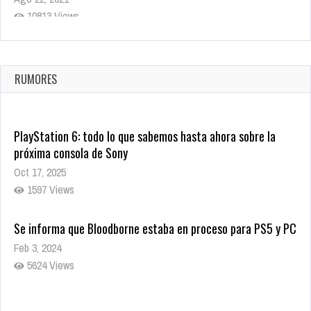
10813 Views
La configuración de Call of Duty 2021 aparentemente ya fue
confirmada
Ago 8, 2021
RUMORES
9995 Views
PlayStation 6: todo lo que sabemos hasta ahora sobre la
próxima consola de Sony
Oct 17, 2025
1597 Views
Se informa que Bloodborne estaba en proceso para PS5 y PC
Feb 3, 2024
5624 Views