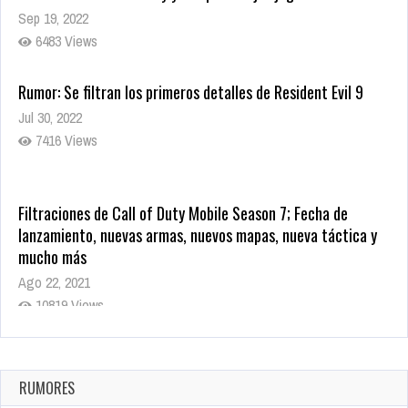
Sep 19, 2022
6483 Views
Rumor: Se filtran los primeros detalles de Resident Evil 9
Jul 30, 2022
7416 Views
Filtraciones de Call of Duty Mobile Season 7; Fecha de
lanzamiento, nuevas armas, nuevos mapas, nueva táctica y
mucho más
Ago 22, 2021
10819 Views
La configuración de Call of Duty 2021 aparentemente ya fue
confirmada
Ago 8, 2021
RUMORES
10005 Views