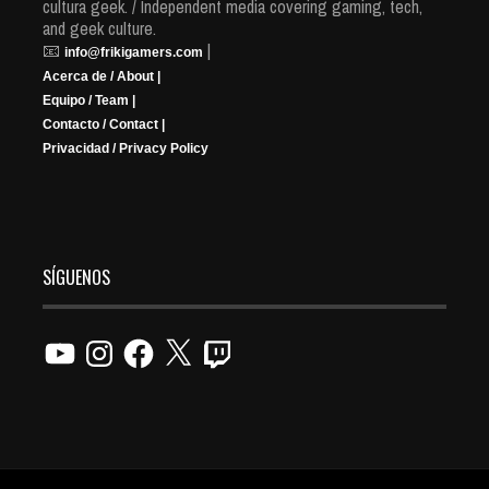
cultura geek. / Independent media covering gaming, tech,
and geek culture.
📧
|
info@frikigamers.com
Acerca de / About |
Equipo / Team |
Contacto / Contact |
Privacidad / Privacy Policy
SÍGUENOS
YouTube
Instagram
Facebook
X
Twitch