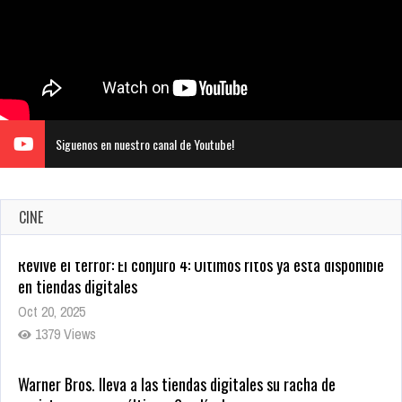
Siguenos en nuestro canal de Youtube!
Revive el terror: El conjuro 4: Últimos ritos ya está disponible
en tiendas digitales
CINE
Oct 20, 2025
1379 Views
Warner Bros. lleva a las tiendas digitales su racha de
registros con sus últimas 6 películas
Oct 17, 2025
1435 Views