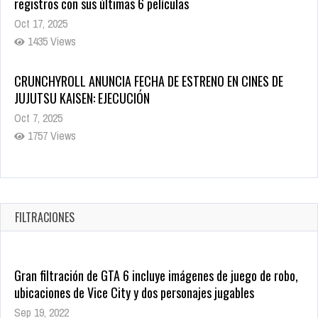
registros con sus últimas 6 películas
Oct 17, 2025
1435 Views
CRUNCHYROLL ANUNCIA FECHA DE ESTRENO EN CINES DE
JUJUTSU KAISEN: EJECUCIÓN
Oct 7, 2025
1757 Views
5 Películas de Terror Basadas en la Vida Real que te Helarán
la Sangre
Oct 22, 2025
FILTRACIONES
1337 Views
Gran filtración de GTA 6 incluye imágenes de juego de robo,
ubicaciones de Vice City y dos personajes jugables
Sep 19, 2022