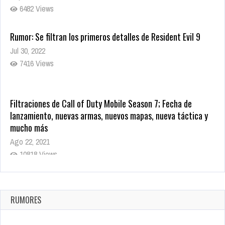
6482 Views
Rumor: Se filtran los primeros detalles de Resident Evil 9
Jul 30, 2022
7416 Views
Filtraciones de Call of Duty Mobile Season 7; Fecha de
lanzamiento, nuevas armas, nuevos mapas, nueva táctica y
mucho más
Ago 22, 2021
10818 Views
La configuración de Call of Duty 2021 aparentemente ya fue
confirmada
Ago 8, 2021
RUMORES
10003 Views