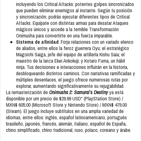
incluyendo los Critical Attacks: potentes golpes sincronizados
que pueden eliminar enemigos al instante. Según tu posición
y sincronización, podrás ejecutar diferentes tipos de Critical
Attacks. Equípate con distintas armas para desatar Ataques
mágicos únicos y accede a la temible Transformación
Onimusha para convertirte en una fuerza imparable.
Sistema de afinidad
: Forja relaciones con un variado elenco
de aliados, entre ellos la feroz guerrera Oyu; el estratégico
Magoichi Saiga, jefe del equipo de artillería Kishu Saia; el
maestro de la lanza Ekei Ankokuji; y Kotaro Fuma, un hábil
ninja. Tus decisiones e interacciones influirán en la historia,
desbloqueando distintos caminos. Con narrativas ramificadas y
múltiples desenlaces, el juego ofrece numerosas rutas por
explorar, aumentando significativamente su rejugabilidad.
La remasterización de
Onimusha 2: Samurai’s Destiny
ya está
disponible por um precio de $29.99 USD* (PlayStation Store) /
MXN$ 605.00 (Microsoft Store y Nintendo Store) / MXN$ 479.00
(Steam). El juego incluye subtítulos en una amplia variedad de
idiomas, entre ellos: inglés, español latinoamericano, portugués
brasileño, japonés, francés, alemán, italiano, español de España,
chino simplificado, chino tradicional, ruso, polaco, coreano y árabe.