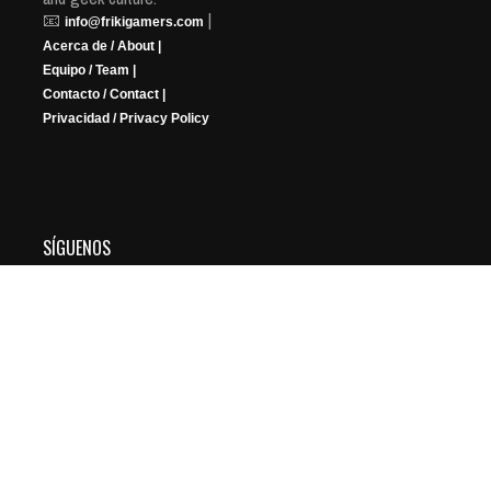
📧
|
info@frikigamers.com
Acerca de / About |
Equipo / Team |
Contacto / Contact |
Privacidad / Privacy Policy
SÍGUENOS
YouTube
Instagram
Facebook
X
Twitch
Copyright © 2026 FRIKIGAMERS. All Rights Reserved.