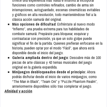
ofrece una experiencia más fluida e intuitiva al incorporar
funciones como controles refinados, cambio de arma sin
interrupciones, autoguardado, escenas cinemáticas evitables
y gráficos en alta resolución, todo manteniéndose fiel a la
clásica acción samurái del original.
Más opciones de dificultad
: Enfréntate al nuevo modo
“Infierno”, una prueba extrema para tus habilidades de
combate samurái. Prepárate para bloquear, esquivar y
contraatacar con precisión, ya que un solo golpe puede
significar el fin de la partida. Quienes prefieran enfocarse en la
historia, pueden optar por el modo “Fácil”, que ahora está
disponible desde el inicio del juego.
Galería ampliada dentro del juego
: Descubre más de 100
piezas de arte clásicas y 43 temas musicales del juego
original en la galería expandida.
Minijuegos desbloqueados desde el principio:
Ahora
podrás disfrutar desde el inicio de varios minijuegos, como
“The Man in Black”, “Team Oni” y “Puzzle Phantom Realm”,
anteriormente disponibles sólo tras completar el juego.
Afinidad y acción